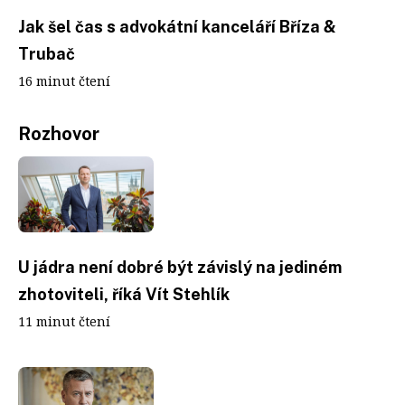
Jak šel čas s advokátní kanceláří Bříza &
Trubač
16 minut čtení
Rozhovor
U jádra není dobré být závislý na jediném
zhotoviteli, říká Vít Stehlík
11 minut čtení