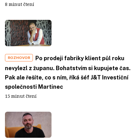
8 minut čtení
Po prodeji fabriky klient půl roku
ROZHOVOR
nevylezl z županu. Bohatstvím si kupujete čas.
Pak ale řešíte, co s ním, říká šéf J&T Investiční
společnosti Martinec
15 minut čtení