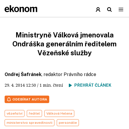
Ministryně Válková jmenovala
Ondráška generálním ředitelem
Vězeňské služby
Ondřej Šafránek
, redaktor Právního rádce
29. 4. 2014
12:50
/ 1 min. čtení
PŘEHRÁT ČLÁNEK
ODEBÍRAT AUTORA
vězeňství
ředitel
Válková Helena
ministerstvo spravedlnosti
personálie