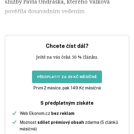
služby Pavla Ondráška, kterého Válková
pověřila dosavadním vedením.
Chcete číst dál?
Ještě na vás čeká 50 % článku.
PŘEDPLATIT ZA 39 KČ MĚSÍČNĚ
První 2 měsíce, pak 149 Kč měsíčně
S předplatným získáte
Web Ekonom.cz
bez reklam
Možnost
sdílet prémiový obsah
zdarma (5 článků
měsíčně)