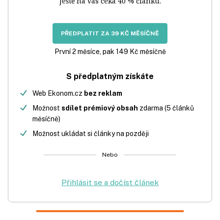
Ještě na vás čeká 40 % článku.
PŘEDPLATIT ZA 39 KČ MĚSÍČNĚ
První 2 měsíce, pak 149 Kč měsíčně
S předplatným získáte
Web Ekonom.cz
bez reklam
Možnost
sdílet prémiový obsah
zdarma (5 článků
měsíčně)
Možnost ukládat si články na později
Nebo
Přihlásit se a dočíst článek