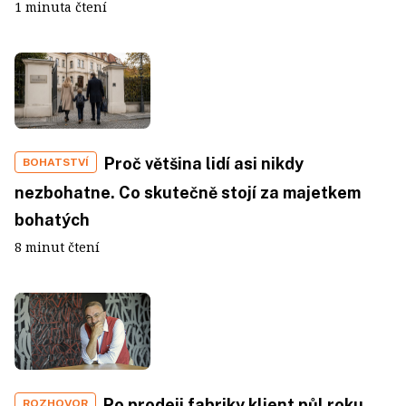
1 minuta čtení
Proč většina lidí asi nikdy
BOHATSTVÍ
nezbohatne. Co skutečně stojí za majetkem
bohatých
8 minut čtení
Po prodeji fabriky klient půl roku
ROZHOVOR