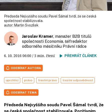
Předseda Nejvyššího soudu Pavel Šámal tvrdí, že se česká
společnost stabilizovala.
autor:
Martin Svozílek
Jaroslav Kramer
, manažer B2B titulů
společnosti Economia, šéfredaktor
odborného měsíčníku Právní rádce
6. 10. 2016
06:00
/ 5 min. čtení
PŘEHRÁT ČLÁNEK
ODEBÍRAT AUTORA
uprchlíci
právo
trestní právo
trestní odpovědnost
ODEBÍRAT TÉMA
Předseda Nejvyššího soudu Pavel Šámal tvrdí, že
se česká společnost stabilizovala. Pozitivním