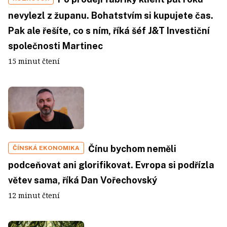
nevylezl z županu. Bohatstvím si kupujete čas.
Pak ale řešíte, co s ním, říká šéf J&T Investiční
společnosti Martinec
15 minut čtení
Čínu bychom neměli
ČÍNSKÁ EKONOMIKA
podceňovat ani glorifikovat. Evropa si podřízla
větev sama, říká Dan Vořechovský
12 minut čtení