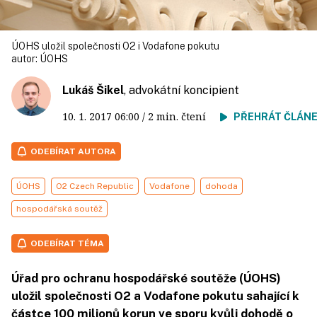
ÚOHS uložil společnosti O2 i Vodafone pokutu
autor:
ÚOHS
Lukáš Šikel
, advokátní koncipient
10. 1. 2017
06:00
/ 2 min. čtení
PŘEHRÁT ČLÁN
ODEBÍRAT AUTORA
ÚOHS
O2 Czech Republic
Vodafone
dohoda
hospodářská soutěž
ODEBÍRAT TÉMA
Úřad pro ochranu hospodářské soutěže (ÚOHS)
uložil společnosti O2 a Vodafone pokutu sahající k
částce 100 milionů korun ve sporu kvůli dohodě o