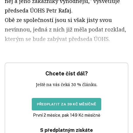
něj a jeho zákazníky výhodnější," vysvětluje
předseda ÚOHS Petr Rafaj.
Obě ze společností jsou si však jisty svou
nevinnou, jedná z nich již měla podat rozklad,
kterým se bude zabývat předseda ÚOHS.
Chcete číst dál?
Ještě na vás čeká 30 % článku.
PŘEDPLATIT ZA 39 KČ MĚSÍČNĚ
První 2 měsíce, pak 149 Kč měsíčně
S předplatným získáte