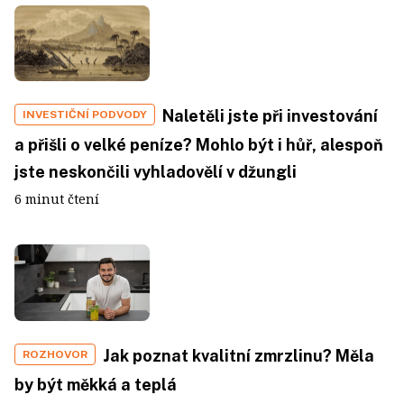
Naletěli jste při investování
INVESTIČNÍ PODVODY
a přišli o velké peníze? Mohlo být i hůř, alespoň
jste neskončili vyhladovělí v džungli
6 minut čtení
Jak poznat kvalitní zmrzlinu? Měla
ROZHOVOR
by být měkká a teplá