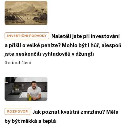
Naletěli jste při investování
INVESTIČNÍ PODVODY
a přišli o velké peníze? Mohlo být i hůř, alespoň
jste neskončili vyhladovělí v džungli
6 minut čtení
Jak poznat kvalitní zmrzlinu? Měla
ROZHOVOR
by být měkká a teplá