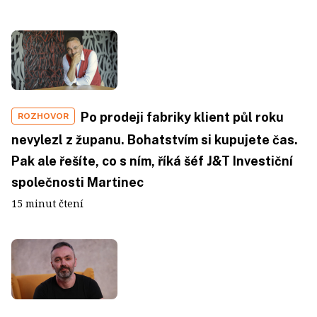
Po prodeji fabriky klient půl roku
ROZHOVOR
nevylezl z županu. Bohatstvím si kupujete čas.
Pak ale řešíte, co s ním, říká šéf J&T Investiční
společnosti Martinec
15 minut čtení