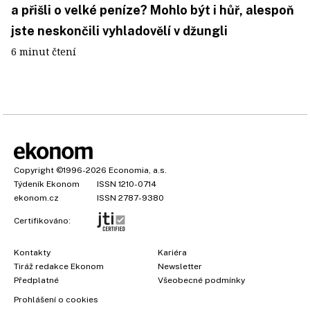
a přišli o velké peníze? Mohlo být i hůř, alespoň
jste neskončili vyhladovělí v džungli
6 minut čtení
Copyright
©1996-2026
Economia, a.s.
Týdeník Ekonom
ISSN 1210-0714
ekonom.cz
ISSN 2787-9380
Certifikováno:
Kontakty
Kariéra
Tiráž redakce Ekonom
Newsletter
×
Předplatné
Všeobecné podmínky
Prohlášení o cookies