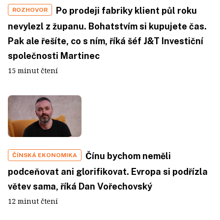
Po prodeji fabriky klient půl roku
ROZHOVOR
nevylezl z županu. Bohatstvím si kupujete čas.
Pak ale řešíte, co s ním, říká šéf J&T Investiční
společnosti Martinec
15 minut čtení
Čínu bychom neměli
ČÍNSKÁ EKONOMIKA
podceňovat ani glorifikovat. Evropa si podřízla
větev sama, říká Dan Vořechovský
12 minut čtení