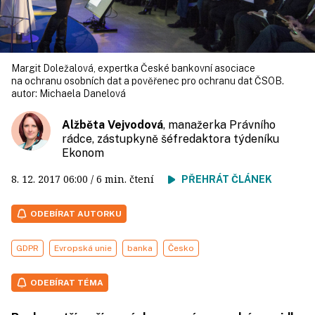
Margit Doležalová, expertka České bankovní asociace
na ochranu osobních dat a pověřenec pro ochranu dat ČSOB.
autor:
Michaela Danelová
Alžběta Vejvodová
, manažerka Právního
rádce, zástupkyně šéfredaktora týdeníku
Ekonom
8. 12. 2017
06:00
/ 6 min. čtení
PŘEHRÁT ČLÁNEK
ODEBÍRAT AUTORKU
GDPR
Evropská unie
banka
Česko
ODEBÍRAT TÉMA