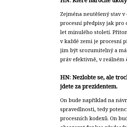
HN: Které náročné úkoly
Zejména neutěšený stav v 
procesní předpisy jak pro ci
let minulého století. Při
v každé zemi je procesní 
jim být srozumitelný a má
práv efektivně, v reálném 
HN: Nezlobte se, ale tro
jdete za prezidentem.
On bude například na náv
spravedlnosti, tedy poten
procesních kodexů. On bud