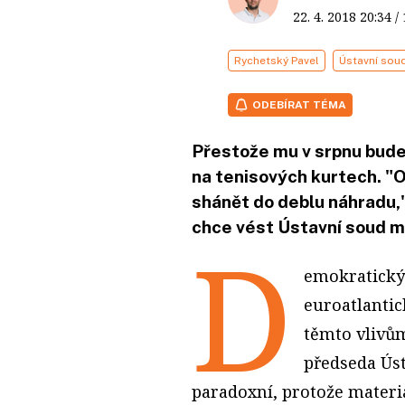
22. 4. 2018
20:34
/
Rychetský Pavel
Ústavní sou
ODEBÍRAT TÉMA
Přestože mu v srpnu bude
na tenisových kurtech. "O
shánět do deblu náhradu,
chce vést Ústavní soud m
D
emokratický 
euroatlantic
těmto vlivům
předseda Úst
paradoxní, protože materi