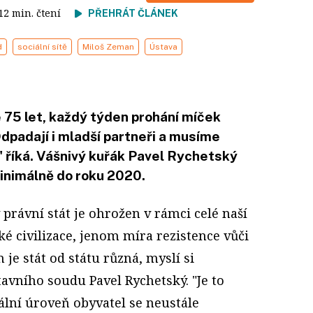
 12 min. čtení
PŘEHRÁT ČLÁNEK
d
sociální sítě
Miloš Zeman
Ústava
 75 let, každý týden prohání míček
dpadají i mladší partneři a musíme
" říká. Vášnivý kuřák Pavel Rychetský
inimálně do roku 2020.
právní stát je ohrožen v rámci celé naší
ké civilizace, jenom míra rezistence vůči
 je stát od státu různá, myslí si
avního soudu Pavel Rychetský. "Je to
ální úroveň obyvatel se neustále