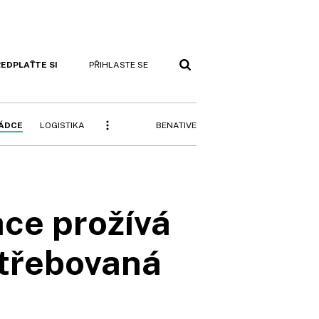
EDPLAŤTE SI
PŘIHLASTE SE
BENATIVE
RÁDCE
LOGISTIKA
ace prožívá
otřebovaná