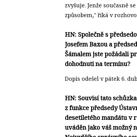
zvyšuje. Jenže současně se 
způsobem," říká v rozhovo
HN: Společně s předsedo
Josefem Baxou a předse
Šámalem jste požádali pr
dohodnuti na termínu?
Dopis odešel v pátek 6. du
HN: Souvisí tato schůzka
z funkce předsedy Ústav
desetiletého mandátu v r
uváděn jako váš možný ná