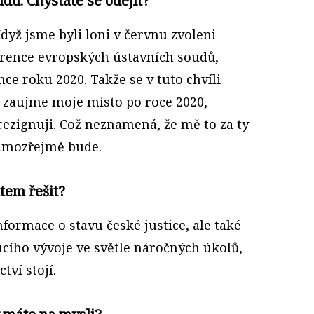
du. Chystáte se odejít?
Když jsme byli loni v červnu zvoleni
rence evropských ústavních soudů,
ce roku 2020. Takže se v tuto chvíli
 zaujme moje místo po roce 2020,
rezignuji. Což neznamená, že mě to za ty
samozřejmě bude.
tem řešit?
ormace o stavu české justice, ale také
ucího vývoje ve světle náročných úkolů,
tví stojí.