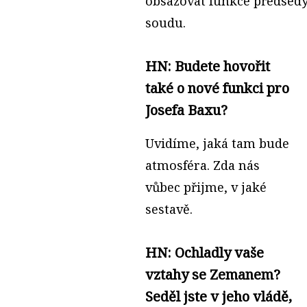
obsazovat funkce předsedy
soudu.
HN: Budete hovořit
také o nové funkci pro
Josefa Baxu?
Uvidíme, jaká tam bude
atmosféra. Zda nás
vůbec přijme, v jaké
sestavě.
HN: Ochladly vaše
vztahy se Zemanem?
Seděl jste v jeho vládě,