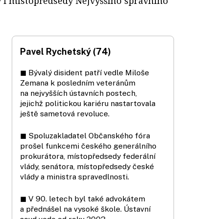
 i místopředsedy Nejvyššího správního
Pavel Rychetský (74)
◼ Bývalý disident patří vedle Miloše
Zemana k posledním veteránům
na nejvyšších ústavních postech,
jejichž politickou kariéru nastartovala
ještě sametová revoluce.
◼ Spoluzakladatel Občanského fóra
prošel funkcemi českého generálního
prokurátora, místopředsedy federální
vlády, senátora, místopředsedy české
vlády a ministra spravedlnosti.
◼ V 90. letech byl také advokátem
a přednášel na vysoké škole. Ústavní