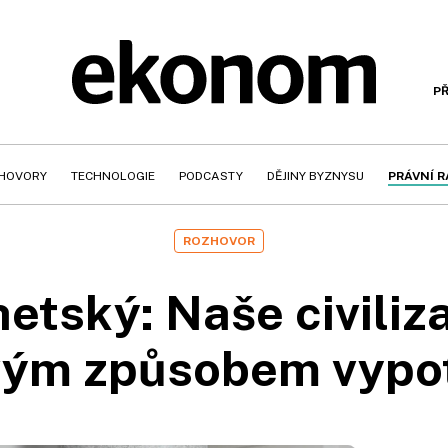
PŘ
HOVORY
TECHNOLOGIE
PODCASTY
DĚJINY BYZNYSU
PRÁVNÍ 
ROZHOVOR
etský: Naše civiliz
 svým způsobem vyp