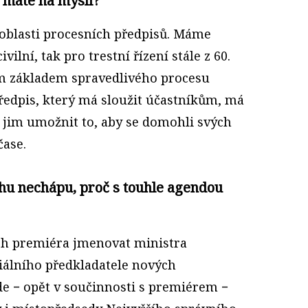
 máte na mysli?
oblasti procesních předpisů. Máme
vilní, tak pro trestní řízení stále z 60.
tom základem spravedlivého procesu
předpis, který má sloužit účastníkům, má
 jim umožnit to, aby se domohli svých
čase.
chu nechápu, proč s touhle agendou
rh premiéra jmenovat ministra
ciálního předkladatele nových
e − opět v součinnosti s premiérem −