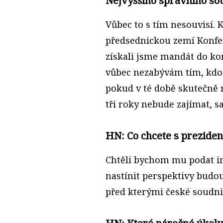
Nejvyššího správního sou
Vůbec to s tím nesouvisí. 
předsednickou zemí Konfe
získali jsme mandát do kon
vůbec nezabývám tím, kdo
pokud v té době skutečně 
tři roky nebude zajímat, 
HN: Co chcete s preziden
Chtěli bychom mu podat inf
nastínit perspektivy budo
před kterými české soudnic