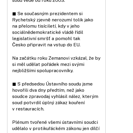
soud vede od roku 2003.
◼ Se současným prezidentem si
Rychetský zjevně nerozumí tolik jako
na přelomu tisíciletí, kdy v jeho
sociálnědemokratické vládě řídil
legislativní smršť a pomohl tak
Česko připravit na vstup do EU.
Na začátku roku Zemanovi vzkázal, že by
si měl udělat pořádek mezi svými
nejbližšími spolupracovníky.
◼ S předsedou Ústavního soudu jsme
hovořili dva dny předtím, než jako
soudce zpravodaj vyhlásil nález, kterým
soud potvrdil úplný zákaz kouření
v restauracích.
Plénum tvořené všemi ústavními soudci
udělalo v protikuřáckém zákonu jen dílčí