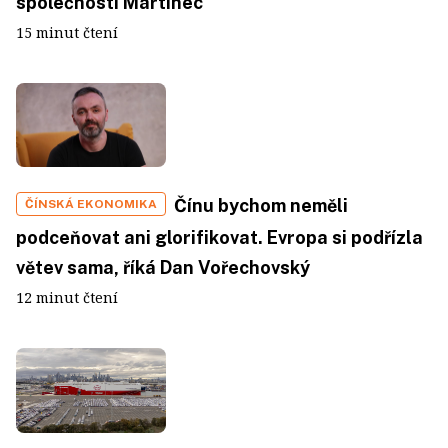
společnosti Martinec
15 minut čtení
Čínu bychom neměli
ČÍNSKÁ EKONOMIKA
podceňovat ani glorifikovat. Evropa si podřízla
větev sama, říká Dan Vořechovský
12 minut čtení