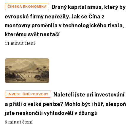
Drsný kapitalismus, který by
ČÍNSKÁ EKONOMIKA
evropské firmy nepřežily. Jak se Čína z
montovny proměnila v technologického rivala,
kterému svět nestačí
11 minut čtení
Naletěli jste při investování
INVESTIČNÍ PODVODY
a přišli o velké peníze? Mohlo být i hůř, alespoň
jste neskončili vyhladovělí v džungli
6 minut čtení