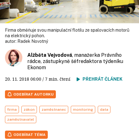
Firma obměňuje svou manipulační flotilu ze spalovacích motorů
na elektrický pohon.
autor:
Radek Novotný
Alžběta Vejvodová
, manažerka Právního
rádce, zástupkyně šéfredaktora týdeníku
Ekonom
20. 11. 2018
06:00
/ 7 min. čtení
PŘEHRÁT ČLÁNEK
ODEBÍRAT AUTORKU
firma
zákon
zaměstnanec
monitoring
data
zaměstnavatel
ODEBÍRAT TÉMA