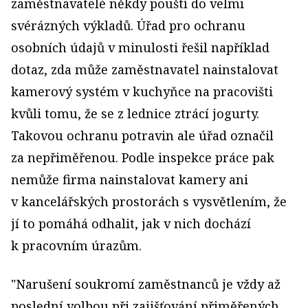
zaměstnavatelé někdy pouští do velmi
svérázných výkladů. Úřad pro ochranu
osobních údajů v minulosti řešil například
dotaz, zda může zaměstnavatel nainstalovat
kamerový systém v kuchyňce na pracovišti
kvůli tomu, že se z lednice ztrácí jogurty.
Takovou ochranu potravin ale úřad označil
za nepřiměřenou. Podle inspekce práce pak
nemůže firma nainstalovat kamery ani
v kancelářských prostorách s vysvětlením, že
jí to pomáhá odhalit, jak v nich dochází
k pracovním úrazům.
"Narušení soukromí zaměstnanců je vždy až
poslední volbou při zajišťování přiměřených