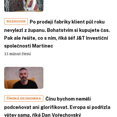
Po prodeji fabriky klient půl roku
ROZHOVOR
nevylezl z županu. Bohatstvím si kupujete čas.
Pak ale řešíte, co s ním, říká šéf J&T Investiční
společnosti Martinec
15 minut čtení
Čínu bychom neměli
ČÍNSKÁ EKONOMIKA
podceňovat ani glorifikovat. Evropa si podřízla
větev sama, říká Dan Vořechovský