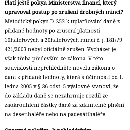
Platí ještě pokyn Ministerstva financí, který
upravoval postup po zrušení drobných mincí?
Metodický pokyn D-253 k uplatňování daně z
přidané hodnoty po zrušení platnosti
10haléřových a 20haléřových mincí č. j. 181/79
421/2003 nebyl oficiálně zrušen. Vycházet je
však třeba především ze zákona. V této
souvislosti nepřehlédněte novelu zákona o
dani z přidané hodnoty, která s účinností od 1.
ledna 2005 v § 36 odst. 5 výslovně stanoví, že
do základu daně se nezahrnuje rozdíl ze
zaokrouhlení částky daně za zdanitelné plnění
na desetihaléře nebo na padesátihaléře.