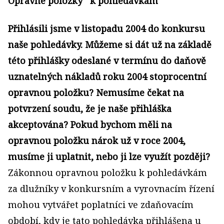
Opravné položky k pohledávkám
Přihlásili jsme v listopadu 2004 do konkursu
naše pohledávky. Můžeme si dát už na základě
této přihlášky odeslané v termínu do daňově
uznatelných nákladů roku 2004 stoprocentní
opravnou položku? Nemusíme čekat na
potvrzení soudu, že je naše přihláška
akceptována? Pokud bychom měli na
opravnou položku nárok už v roce 2004,
musíme ji uplatnit, nebo ji lze využít později?
Zákonnou opravnou položku k pohledávkám
za dlužníky v konkursním a vyrovnacím řízení
mohou vytvářet poplatníci ve zdaňovacím
období, kdy je tato pohledávka přihlášena u