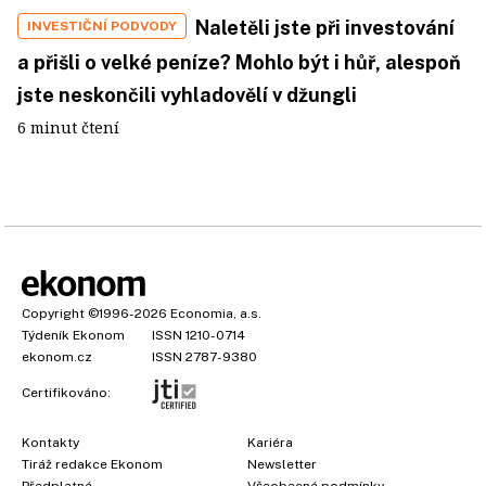
Naletěli jste při investování
INVESTIČNÍ PODVODY
a přišli o velké peníze? Mohlo být i hůř, alespoň
jste neskončili vyhladovělí v džungli
6 minut čtení
Copyright
©1996-2026
Economia, a.s.
Týdeník Ekonom
ISSN 1210-0714
ekonom.cz
ISSN 2787-9380
Certifikováno:
Kontakty
Kariéra
Tiráž redakce Ekonom
Newsletter
Předplatné
Všeobecné podmínky