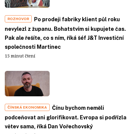
Po prodeji fabriky klient půl roku
ROZHOVOR
nevylezl z županu. Bohatstvím si kupujete čas.
Pak ale řešíte, co s ním, říká šéf J&T Investiční
společnosti Martinec
15 minut čtení
Čínu bychom neměli
ČÍNSKÁ EKONOMIKA
podceňovat ani glorifikovat. Evropa si podřízla
větev sama, říká Dan Vořechovský