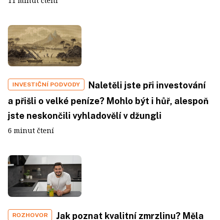
11 minut čtení
Naletěli jste při investování
INVESTIČNÍ PODVODY
a přišli o velké peníze? Mohlo být i hůř, alespoň
jste neskončili vyhladovělí v džungli
6 minut čtení
Jak poznat kvalitní zmrzlinu? Měla
ROZHOVOR