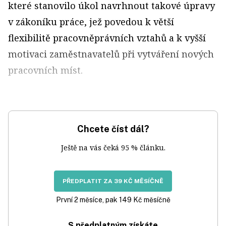
které stanovilo úkol navrhnout takové úpravy
v zákoníku práce, jež povedou k větší
flexibilitě pracovněprávních vztahů a k vyšší
motivaci zaměstnavatelů při vytváření nových
pracovních míst.
Chcete číst dál?
Ještě na vás čeká 95 % článku.
PŘEDPLATIT ZA 39 KČ MĚSÍČNĚ
První 2 měsíce, pak 149 Kč měsíčně
S předplatným získáte