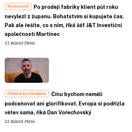
Po prodeji fabriky klient půl roku
ROZHOVOR
nevylezl z županu. Bohatstvím si kupujete čas.
Pak ale řešíte, co s ním, říká šéf J&T Investiční
společnosti Martinec
15 minut čtení
Čínu bychom neměli
ČÍNSKÁ EKONOMIKA
podceňovat ani glorifikovat. Evropa si podřízla
větev sama, říká Dan Vořechovský
12 minut čtení