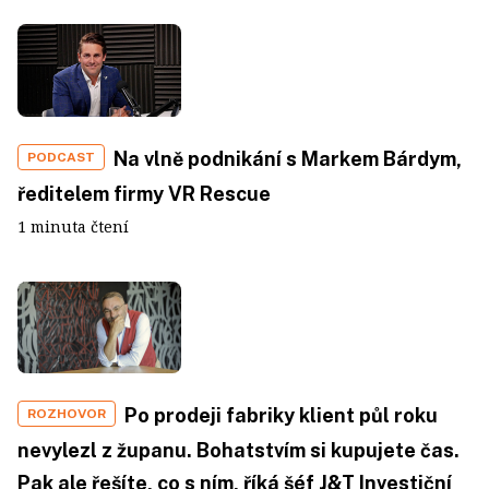
Na vlně podnikání s Markem Bárdym,
PODCAST
ředitelem firmy VR Rescue
1 minuta čtení
Po prodeji fabriky klient půl roku
ROZHOVOR
nevylezl z županu. Bohatstvím si kupujete čas.
Pak ale řešíte, co s ním, říká šéf J&T Investiční