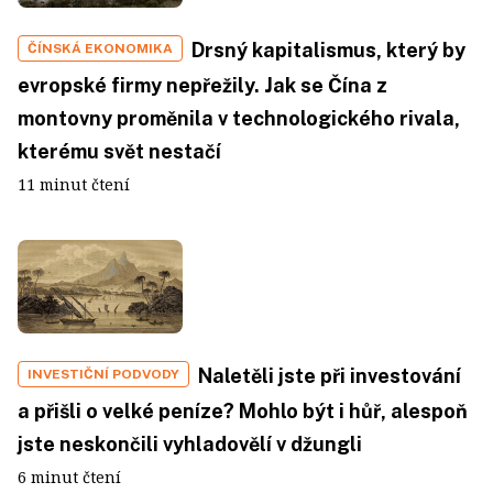
Drsný kapitalismus, který by
ČÍNSKÁ EKONOMIKA
evropské firmy nepřežily. Jak se Čína z
montovny proměnila v technologického rivala,
kterému svět nestačí
11 minut čtení
Naletěli jste při investování
INVESTIČNÍ PODVODY
a přišli o velké peníze? Mohlo být i hůř, alespoň
jste neskončili vyhladovělí v džungli
6 minut čtení