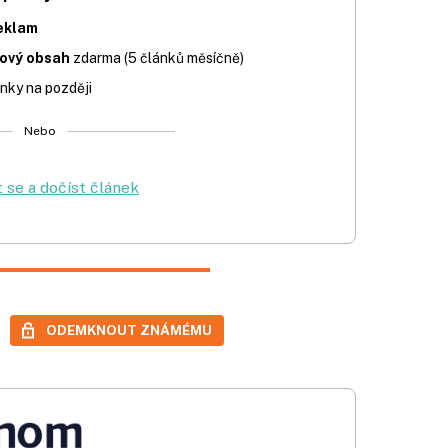
eklam
iový obsah
zdarma (5 článků měsíčně)
nky na později
Nebo
t se a dočíst článek
ODEMKNOUT ZNÁMÉMU