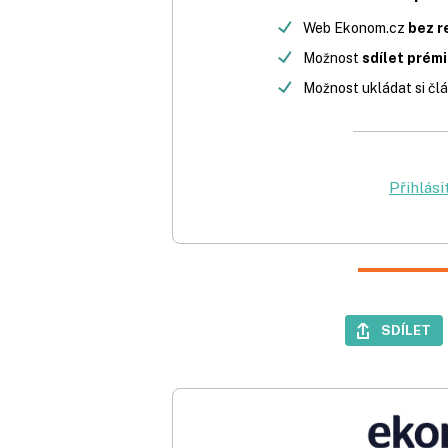
Web Ekonom.cz
bez r
Možnost
sdílet prém
Možnost ukládat si člá
Přihlási
SDÍLET