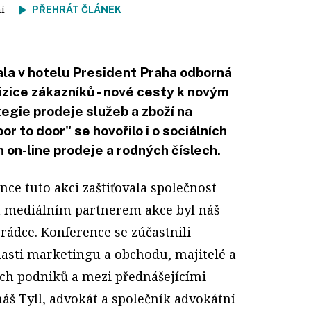
tení
PŘEHRÁT ČLÁNEK
ala v hotelu President Praha odborná
zice zákazníků - nové cesty k novým
egie prodeje služeb a zboží na
r to door" se hovořilo i o sociálních
h on-line prodeje a rodných číslech.
nce tuto akci zaštiťovala společnost
a mediálním partnerem akce byl náš
 rádce. Konference se zúčastnili
lasti marketingu a obchodu, majitelé a
ích podniků a mezi přednášejícími
áš Tyll, advokát a společník advokátní