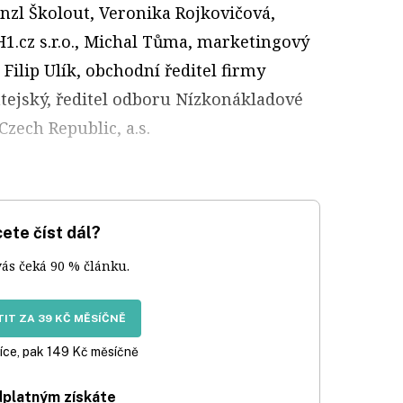
nzl Školout, Veronika Rojkovičová,
1.cz s.r.o., Michal Tůma, marketingový
, Filip Ulík, obchodní ředitel firmy
ntejský, ředitel odboru Nízkonákladové
Czech Republic, a.s.
ete číst dál?
vás čeká 90 % článku.
IT ZA 39 KČ MĚSÍČNĚ
íce, pak 149 Kč měsíčně
dplatným získáte