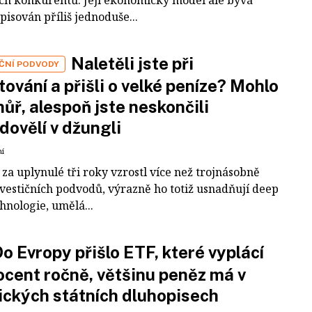
ích konkurentů. Její ekonomický model ale bývá
pisován příliš jednoduše...
Naletěli jste při
IČNÍ PODVODY
tování a přišli o velké peníze? Mohlo
 hůř, alespoň jste neskončili
dovělí v džungli
ní
za uplynulé tři roky vzrostl více než trojnásobně
nvestičních podvodů, výrazně ho totiž usnadňují deep
hnologie, umělá...
o Evropy přišlo ETF, které vyplácí
ocent ročně, většinu peněz má v
ckých státních dluhopisech