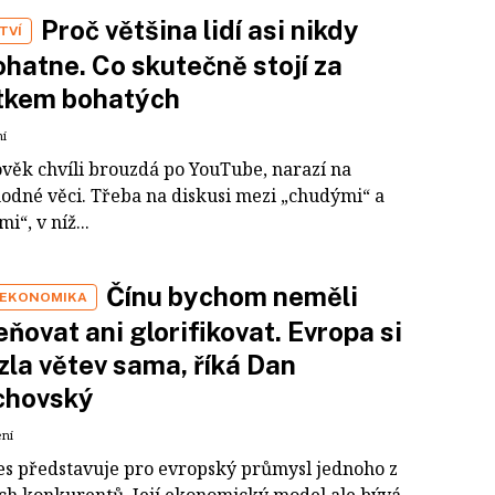
Proč většina lidí asi nikdy
TVÍ
hatne. Co skutečně stojí za
tkem bohatých
ní
ověk chvíli brouzdá po YouTube, narazí na
odné věci. Třeba na diskusi mezi „chudými“ a
i“, v níž...
Čínu bychom neměli
 EKONOMIKA
ňovat ani glorifikovat. Evropa si
zla větev sama, říká Dan
chovský
ení
es představuje pro evropský průmysl jednoho z