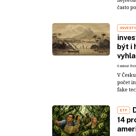
největš
často po
INVEST
inves
být i
vyhla
6 minut čte
V Česku 
počet i
fake tec
D
ETF
14 pr
ameri