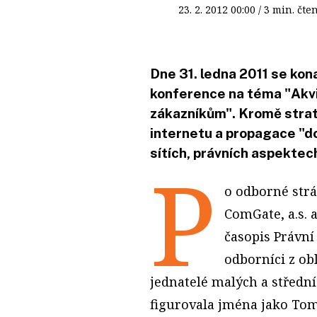
23. 2. 2012
00:00
/ 3 min. č
Dne 31. ledna 2011 se kon
konference na téma "Akvi
zákazníkům". Kromě strat
internetu a propagace "doo
sítích, právních aspektec
P
o odborné strá
ComGate, a.s. 
časopis Právní
odborníci z ob
jednatelé malých a středn
figurovala jména jako Tom