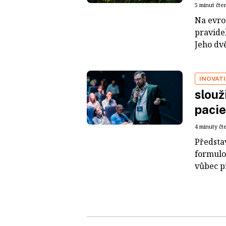
5 minut čte
Na evro
pravide
Jeho dvě
INOVATI
slouž
pacie
4 minuty čt
Představ
formulov
vůbec př