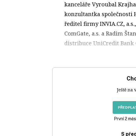
kanceláře Vyroubal Krajha
konzultantka společnosti H
ředitel firmy INVIA.CZ, a.s.
ComGate, a.s. a Radim Šta
distribuce UniCredit Bank 
Chc
Ještě na 
PŘEDPLAT
První 2 měs
S pře