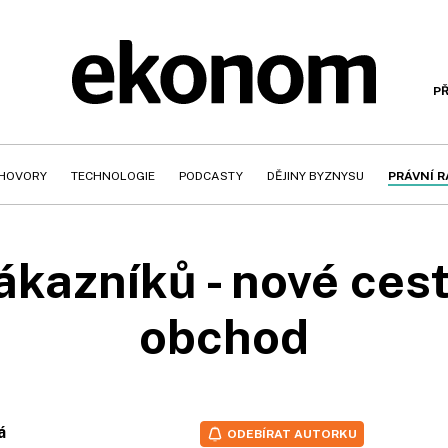
PŘ
HOVORY
TECHNOLOGIE
PODCASTY
DĚJINY BYZNYSU
PRÁVNÍ 
ákazníků - nové cest
obchod
á
ODEBÍRAT AUTORKU