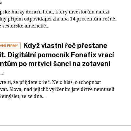
ní
pské burzy dorazil fond, který investorům nabízí
lný příjem odpovídající zhruba 14 procentům ročně.
 sesterské americké...
Když vlastní řeč přestane
VNÍ FIRMY
it. Digitální pomocník Fonafix vrací
ntům po mrtvici šanci na zotavení
ení
te si, že přijdete o řeč. Ne o hlas, o schopnost
at. Slova, nad jejichž vyřčením jste dříve nemuseli
emýšlet, se ze dne...