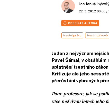
Jan Januš
, býval
22. 3. 2012
00:00
/
ODEBÍRAT AUTORA
trestní právo
trestní zákoník
Jeden z nejvýznamnějších
Pavel Šámal, v obsáhlém 
uplatnění trestního zákon
Kritizuje ale jeho nesys
přerůstání vybraných přes
Pane profesore, jak se podl
více než dvou letech jeho ú