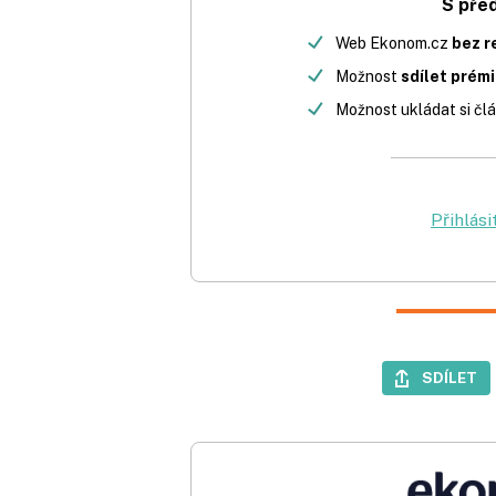
S pře
Web Ekonom.cz
bez r
Možnost
sdílet prém
Možnost ukládat si člá
Přihlási
SDÍLET