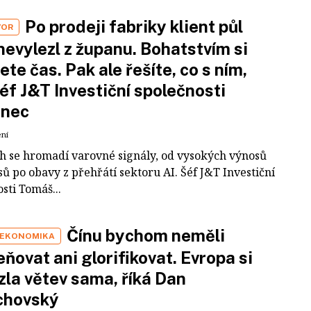
Po prodeji fabriky klient půl
VOR
nevylezl z županu. Bohatstvím si
ete čas. Pak ale řešíte, co s ním,
šéf J&T Investiční společnosti
inec
ení
ch se hromadí varovné signály, od vysokých výnosů
ů po obavy z přehřátí sektoru AI. Šéf J&T Investiční
sti Tomáš...
Čínu bychom neměli
 EKONOMIKA
ňovat ani glorifikovat. Evropa si
zla větev sama, říká Dan
chovský