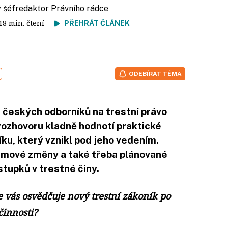
ý šéfredaktor Právního rádce
 18 min. čtení
PŘEHRÁT ČLÁNEK
ODEBÍRAT TÉMA
 českých odborníků na trestní právo
rozhovoru kladně hodnotí praktické
íku, který vznikl pod jeho vedením.
témové změny a také třeba plánované
tupků v trestné činy.
e vás osvědčuje nový trestní zákoník po
činnosti?