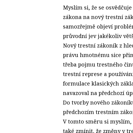
Myslím si, že se osvědčuje
zákona na nový trestní zá
samozřejmě objeví problém
průvodní jev jakékoliv vět
Nový trestní zákoník z hle
právu hmotnému sice přine
třeba pojmu trestného činu
trestní represe a používání
formulace klasických zákla
navazoval na předchozí úp
Do tvorby nového zákoníku
předchozím trestním zákon
V tomto směru si myslím, 
také zmínit, že změny v tr