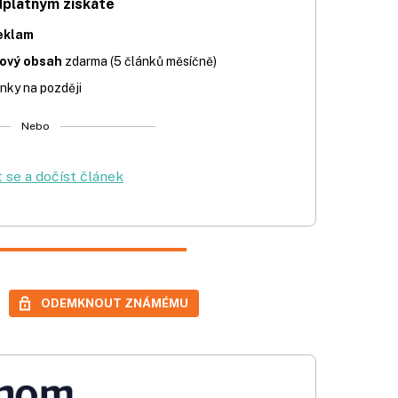
dplatným získáte
eklam
iový obsah
zdarma (5 článků měsíčně)
nky na později
Nebo
t se a dočíst článek
ODEMKNOUT ZNÁMÉMU