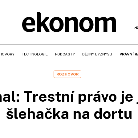
PŘ
HOVORY
TECHNOLOGIE
PODCASTY
DĚJINY BYZNYSU
PRÁVNÍ 
ROZHOVOR
l: Trestní právo je
šlehačka na dortu