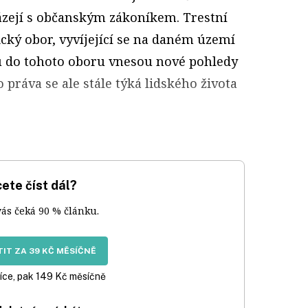
ázejí s občanským zákoníkem. Trestní
rický obor, vyvíjející se na daném území
u do tohoto oboru vnesou nové pohledy
o práva se ale stále týká lidského života
ete číst dál?
vás čeká 90 % článku.
IT ZA 39 KČ MĚSÍČNĚ
íce, pak 149 Kč měsíčně