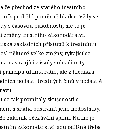
 a že přechod ze starého trestního
koník proběhl poměrně hladce. Vždy se
y s časovou působností, ale to je
ší změny trestního zákonodárství.
diska základních přístupů k trestnímu
sl některé velké změny, týkající se
 a navazující zásady subsidiarity
 principu ultima ratio, ale z hlediska
dních podstat trestných činů v podstatě
ravu.
 se tak promítaly zkušenosti s
em a snaha odstranit jeho nedostatky.
že zákoník očekávání splnil. Nutné je
estním zákonodárství jsou odlišné třeba