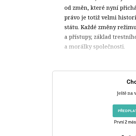
od změn, které nyní přich
právo je totiž velmi histo
státu. Každé změny režim
a přístupy, základ trestníh
a morálky společnosti.
Chc
Ještě na 
PŘEDPLAT
První 2 měs