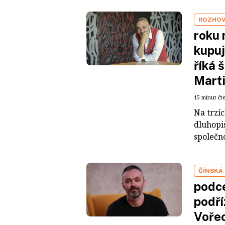
ROZHO
roku 
kupuj
říká 
Mart
15 minut čt
Na trzí
dluhopis
společno
ČÍNSKÁ
podce
podří
Voře