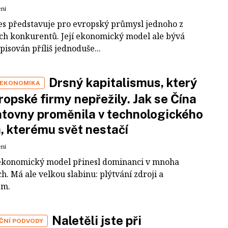
ení
es představuje pro evropský průmysl jednoho z
ích konkurentů. Její ekonomický model ale bývá
pisován příliš jednoduše...
Drsný kapitalismus, který
 EKONOMIKA
ropské firmy nepřežily. Jak se Čína
tovny proměnila v technologického
a, kterému svět nestačí
ení
ekonomický model přinesl dominanci v mnoha
h. Má ale velkou slabinu: plýtvání zdroji a
em.
Naletěli jste při
IČNÍ PODVODY