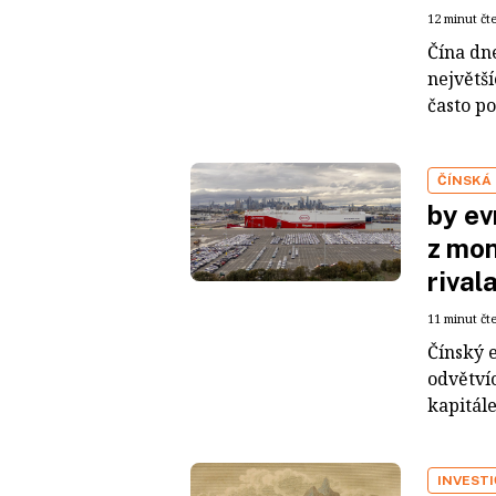
12 minut čt
Čína dn
největš
často po
ČÍNSKÁ
by ev
z mon
rival
11 minut čt
Čínský 
odvětvíc
kapitál
INVEST