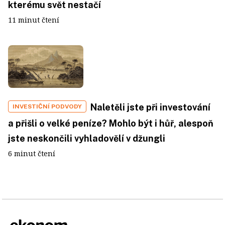
kterému svět nestačí
11 minut čtení
Naletěli jste při investování
INVESTIČNÍ PODVODY
a přišli o velké peníze? Mohlo být i hůř, alespoň
jste neskončili vyhladovělí v džungli
6 minut čtení