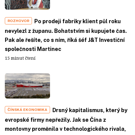
Po prodeji fabriky klient půl roku
ROZHOVOR
nevylezl z županu. Bohatstvím si kupujete čas.
Pak ale řešíte, co s ním, říká šéf J&T Investiční
společnosti Martinec
15 minut čtení
Drsný kapitalismus, který by
ČÍNSKÁ EKONOMIKA
evropské firmy nepřežily. Jak se Čína z
montovny proměnila v technologického rivala,