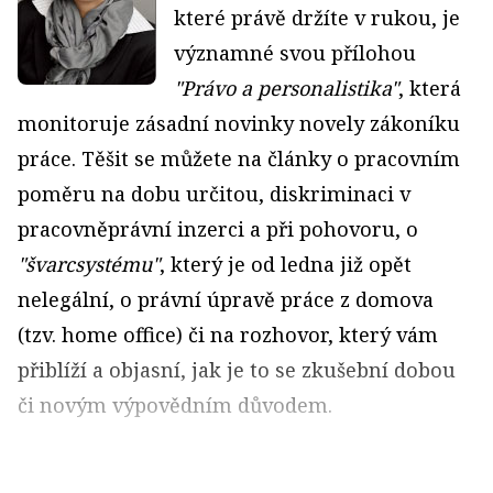
které právě držíte v rukou, je
významné svou přílohou
"Právo a personalistika"
, která
monitoruje zásadní novinky novely zákoníku
práce. Těšit se můžete na články o pracovním
poměru na dobu určitou, diskriminaci v
pracovněprávní inzerci a při pohovoru, o
"švarcsystému"
, který je od ledna již opět
nelegální, o právní úpravě práce z domova
(tzv. home office) či na rozhovor, který vám
přiblíží a objasní, jak je to se zkušební dobou
či novým výpovědním důvodem.