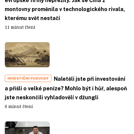
evropské firmy nepřežily. Jak se Čína z
montovny proměnila v technologického rivala,
kterému svět nestačí
11 minut čtení
Naletěli jste při investování
INVESTIČNÍ PODVODY
a přišli o velké peníze? Mohlo být i hůř, alespoň
jste neskončili vyhladovělí v džungli
6 minut čtení