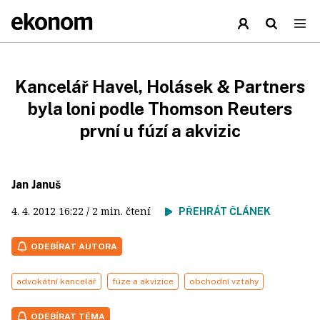
Kancelář Havel, Holásek & Partners
byla loni podle Thomson Reuters
první u fúzí a akvizic
Jan Januš
4. 4. 2012
16:22
/ 2 min. čtení
PŘEHRÁT ČLÁNEK
ODEBÍRAT AUTORA
advokátní kancelář
fúze a akvizice
obchodní vztahy
ODEBÍRAT TÉMA