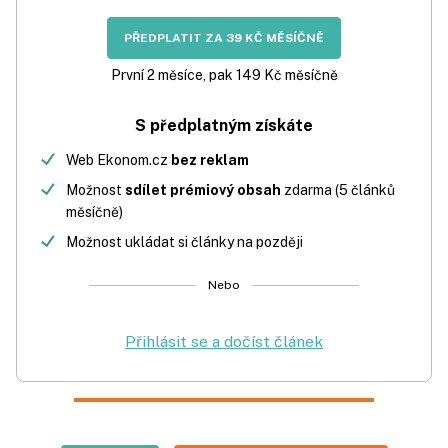
PŘEDPLATIT ZA 39 KČ MĚSÍČNĚ
První 2 měsíce, pak 149 Kč měsíčně
S předplatným získáte
Web Ekonom.cz
bez reklam
Možnost
sdílet prémiový obsah
zdarma (5 článků
měsíčně)
Možnost ukládat si články na později
Nebo
Přihlásit se a dočíst článek