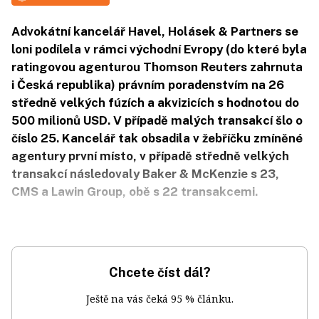
Advokátní kancelář Havel, Holásek & Partners se
loni podílela v rámci východní Evropy (do které byla
ratingovou agenturou Thomson Reuters zahrnuta
i Česká republika) právním poradenstvím na 26
středně velkých fúzích a akvizicích s hodnotou do
500 milionů USD. V případě malých transakcí šlo o
číslo 25. Kancelář tak obsadila v žebříčku zmíněné
agentury první místo, v případě středně velkých
transakcí následovaly Baker & McKenzie s 23,
CMS a Lawin Group, obě s 22 transakcemi.
Chcete číst dál?
Ještě na vás čeká 95 % článku.