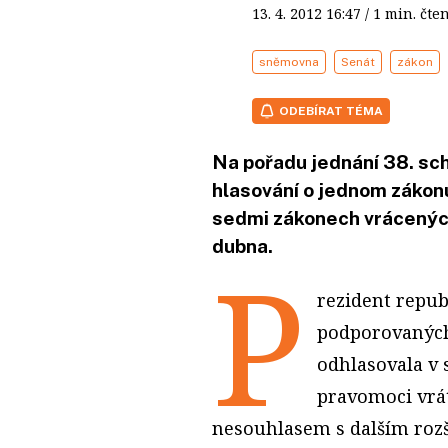
13. 4. 2012
16:47
/ 1 min. č
sněmovna
Senát
zákon
ODEBÍRAT TÉMA
Na pořadu jednání 38. s
hlasování o jednom zákonu,
sedmi zákonech vrácenýc
dubna.
P
rezident repub
podporovaných
odhlasovala v 
pravomoci vrá
nesouhlasem s dalším ro