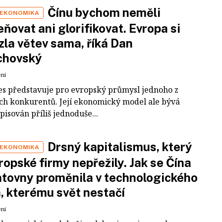
Čínu bychom neměli
 EKONOMIKA
ňovat ani glorifikovat. Evropa si
zla větev sama, říká Dan
chovský
ení
es představuje pro evropský průmysl jednoho z
ích konkurentů. Její ekonomický model ale bývá
pisován příliš jednoduše...
Drsný kapitalismus, který
 EKONOMIKA
ropské firmy nepřežily. Jak se Čína
tovny proměnila v technologického
a, kterému svět nestačí
ení