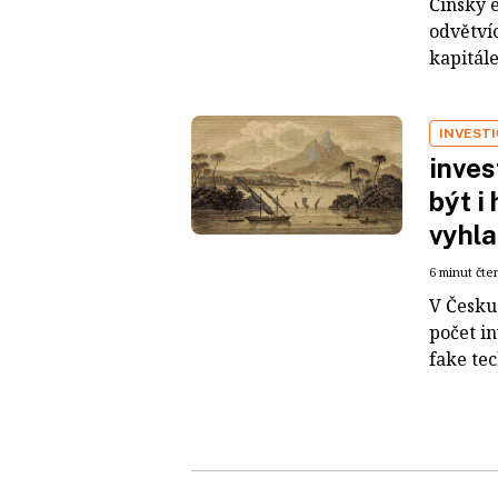
Čínský 
odvětvíc
kapitál
INVEST
inves
být i
vyhla
6 minut čte
V Česku 
počet i
fake tec