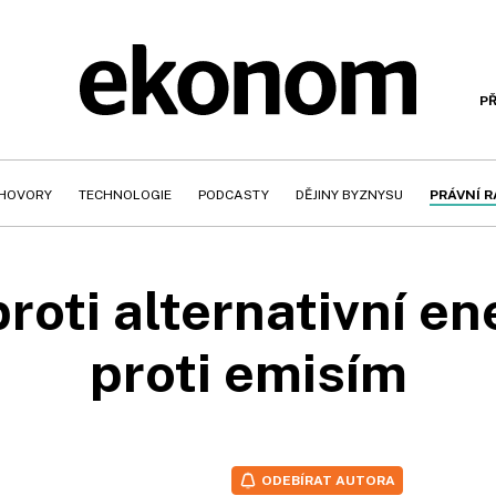
PŘ
HOVORY
TECHNOLOGIE
PODCASTY
DĚJINY BYZNYSU
PRÁVNÍ 
roti alternativní en
proti emisím
ODEBÍRAT AUTORA