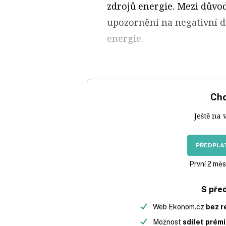
zdrojů energie. Mezi důvod
upozornění na negativní 
energie.
Chc
Ještě na 
PŘEDPLAT
První 2 měs
S pře
Web Ekonom.cz
bez r
Možnost
sdílet prém