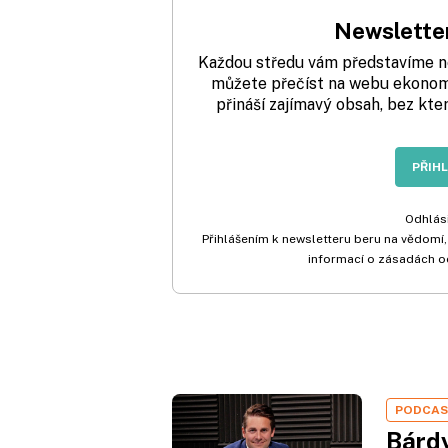
Newsletter
Každou středu vám představíme nej
můžete přečíst na webu ekonom.
přináší zajímavý obsah, bez kte
PŘIH
Odhlási
Přihlášením k newsletteru beru na vědomí,
informací o zásadách o
PODCA
Bárdy