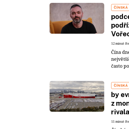
ČÍNSKÁ
podce
podří
Voře
12 minut čt
Čína dn
největš
často po
ČÍNSKÁ
by ev
z mon
rival
11 minut čt