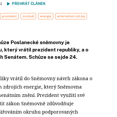
tení
PŘEHRÁT ČLÁNEK
prezident
ovzduší
energie
alternativní zdroje
chůze Poslanecké sněmovny je
 který vrátil prezident republiky, a o
h Senátem. Schůze se sejde 24.
liky vrátil do Sněmovny návrh zákona o
 zdrojích energie, který Sněmovna
senátním znění. Prezident využití své
tit zákon Sněmovně zdůvodňuje
zšiřováním okruhu podporovaných