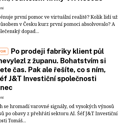
ení
rénuje první pomoc ve virtuální realitě? Kolik lidí už
působem v Česku kurz první pomoci absolvovalo? A
olečenský dopad...
Po prodeji fabriky klient půl
VOR
nevylezl z županu. Bohatstvím si
ete čas. Pak ale řešíte, co s ním,
šéf J&T Investiční společnosti
inec
ení
ch se hromadí varovné signály, od vysokých výnosů
ů po obavy z přehřátí sektoru AI. Šéf J&T Investiční
sti Tomáš...