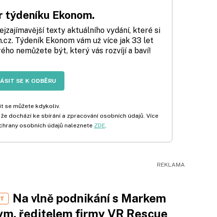
 týdeníku Ekonom.
zajímavější texty aktuálního vydání, které si
cz. Týdeník Ekonom vám už více jak 33 let
rého nemůžete být, který vás rozvíjí a baví!
LÁSIT SE K ODBĚRU
t se můžete kdykoliv.
 že dochází ke sbírání a zpracování osobních údajů. Více
chrany osobních údajů naleznete
ZDE
.
Na vlně podnikání s Markem
ST
m, ředitelem firmy VR Rescue