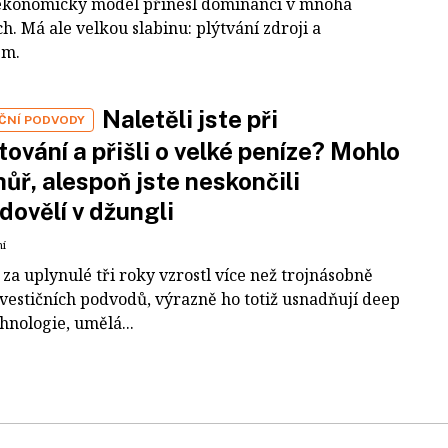
ekonomický model přinesl dominanci v mnoha
h. Má ale velkou slabinu: plýtvání zdroji a
em.
Naletěli jste při
IČNÍ PODVODY
tování a přišli o velké peníze? Mohlo
 hůř, alespoň jste neskončili
dovělí v džungli
ní
za uplynulé tři roky vzrostl více než trojnásobně
nvestičních podvodů, výrazně ho totiž usnadňují deep
hnologie, umělá...