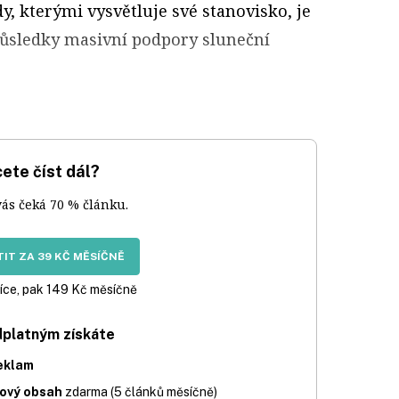
y, kterými vysvětluje své stanovisko, je
důsledky masivní podpory sluneční
ete číst dál?
vás čeká 70 % článku.
IT ZA 39 KČ MĚSÍČNĚ
íce, pak 149 Kč měsíčně
dplatným získáte
eklam
iový obsah
zdarma (5 článků měsíčně)