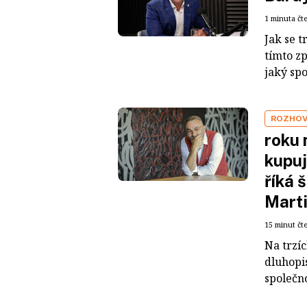
1 minuta čt
Jak se t
tímto z
jaký sp
ROZHO
roku 
kupuj
říká 
Mart
15 minut čt
Na trzí
dluhopis
společno