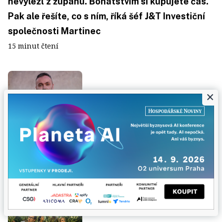
nevylezl z županu. Bohatstvím si kupujete čas.
Pak ale řešíte, co s ním, říká šéf J&T Investiční
společnosti Martinec
15 minut čtení
×
Čínu bychom neměli
ČÍNSKÁ EKONOMIKA
podceňovat ani glorifikovat. Evropa si podřízla
větev sama, říká Dan Vořechovský
12 minut čtení