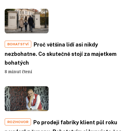
Proč většina lidí asi nikdy
BOHATSTVÍ
nezbohatne. Co skutečně stojí za majetkem
bohatých
8 minut čtení
Po prodeji fabriky klient půl roku
ROZHOVOR