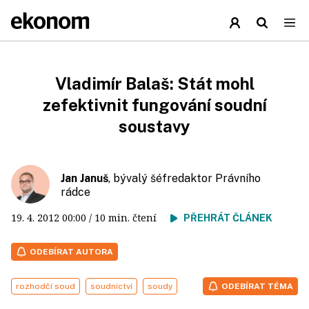
Vladimír Balaš: Stát mohl
zefektivnit fungování soudní
soustavy
Jan Januš
, bývalý šéfredaktor Právního
rádce
19. 4. 2012
00:00
/ 10 min. čtení
PŘEHRÁT ČLÁNEK
ODEBÍRAT AUTORA
rozhodčí soud
soudnictví
soudy
ODEBÍRAT TÉMA