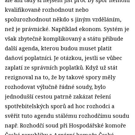
ale ani tady si nejsem jist proč by spor nemohl
kvalifikovaně rozhodnout nebo
spolurozhodnout někdo s jiným vzděláním,
než je právnické. Například ekonom. Systém je
však zbytečně komplikovaný a státu přibude
další agenda, kterou budou muset platit
daňoví poplatníci. Je otázkou, jestli se vůbec
zaplatí ze správních poplatků. Když už stát
rezignoval na to, že by takové spory měly
rozhodovat výlučně řádné soudy, bylo
jednodušší cestou patrně zakázat řešení
spotřebitelských sporů ad hoc rozhodci a
svěřit tuto agendu stálému rozhodčímu soudu
např. Rozhodčí soud při Hospodářské komoře