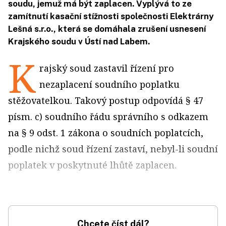
soudu, jemuž má být zaplacen. Vyplývá to ze
zamítnutí kasační stížnosti společnosti Elektrárny
Lešná s.r.o., která se domáhala zrušení usnesení
Krajského soudu v Ústí nad Labem.
K
rajský soud zastavil řízení pro
nezaplacení soudního poplatku
stěžovatelkou. Takový postup odpovídá § 47
písm. c) soudního řádu správního s odkazem
na § 9 odst. 1 zákona o soudních poplatcích,
podle nichž soud řízení zastaví, nebyl-li soudní
poplatek v poskytnuté lhůtě zaplacen.
Chcete číst dál?