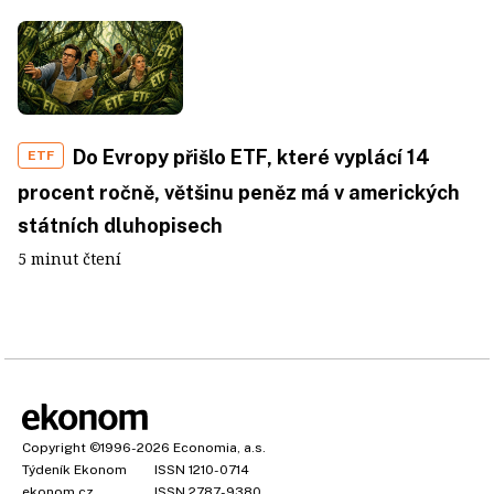
Do Evropy přišlo ETF, které vyplácí 14
ETF
procent ročně, většinu peněz má v amerických
státních dluhopisech
5 minut čtení
Copyright
©1996-2026
Economia, a.s.
Týdeník Ekonom
ISSN 1210-0714
ekonom.cz
ISSN 2787-9380