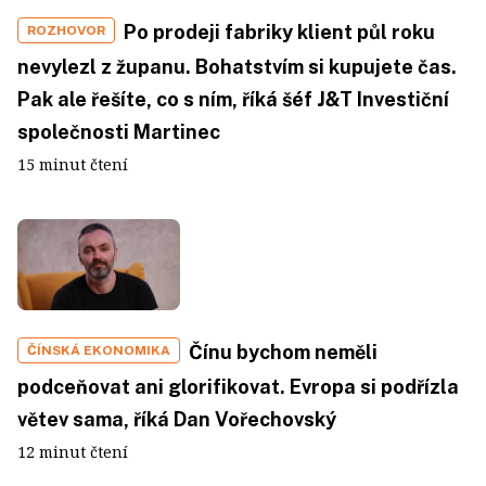
Po prodeji fabriky klient půl roku
ROZHOVOR
nevylezl z županu. Bohatstvím si kupujete čas.
Pak ale řešíte, co s ním, říká šéf J&T Investiční
společnosti Martinec
15 minut čtení
Čínu bychom neměli
ČÍNSKÁ EKONOMIKA
podceňovat ani glorifikovat. Evropa si podřízla
větev sama, říká Dan Vořechovský
12 minut čtení