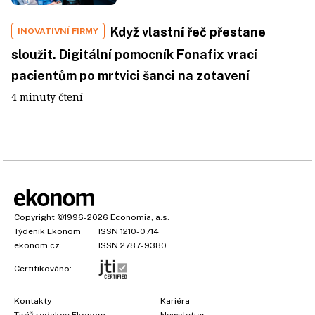
Když vlastní řeč přestane
INOVATIVNÍ FIRMY
sloužit. Digitální pomocník Fonafix vrací
pacientům po mrtvici šanci na zotavení
4 minuty čtení
Copyright
©1996-2026
Economia, a.s.
Týdeník Ekonom
ISSN 1210-0714
ekonom.cz
ISSN 2787-9380
Certifikováno:
Kontakty
Kariéra
Tiráž redakce Ekonom
Newsletter