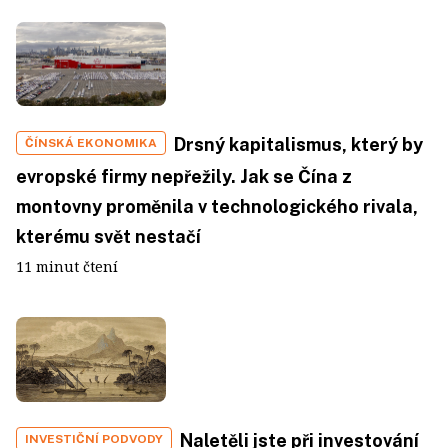
Drsný kapitalismus, který by
ČÍNSKÁ EKONOMIKA
evropské firmy nepřežily. Jak se Čína z
montovny proměnila v technologického rivala,
kterému svět nestačí
11 minut čtení
Naletěli jste při investování
INVESTIČNÍ PODVODY