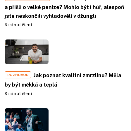
a přišli o velké peníze? Mohlo být i hůř, alespoň
jste neskončili vyhladovělí v džungli
6 minut čtení
Jak poznat kvalitní zmrzlinu? Měla
ROZHOVOR
by být měkká a teplá
8 minut čtení