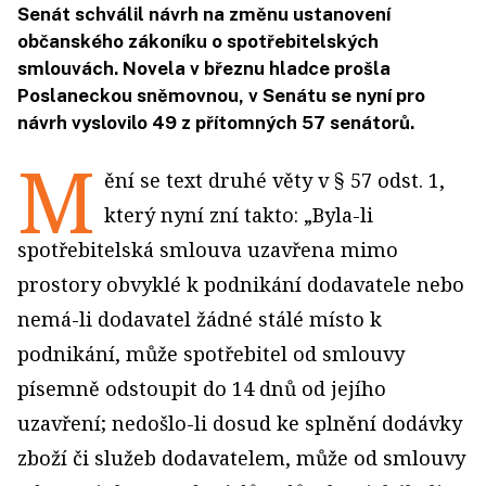
Senát schválil návrh na změnu ustanovení
občanského zákoníku o spotřebitelských
smlouvách. Novela v březnu hladce prošla
Poslaneckou sněmovnou, v Senátu se nyní pro
návrh vyslovilo 49 z přítomných 57 senátorů.
M
ění se text druhé věty v § 57 odst. 1,
který nyní zní takto: „Byla-li
spotřebitelská smlouva uzavřena mimo
prostory obvyklé k podnikání dodavatele nebo
nemá-li dodavatel žádné stálé místo k
podnikání, může spotřebitel od smlouvy
písemně odstoupit do 14 dnů od jejího
uzavření; nedošlo-li dosud ke splnění dodávky
zboží či služeb dodavatelem, může od smlouvy