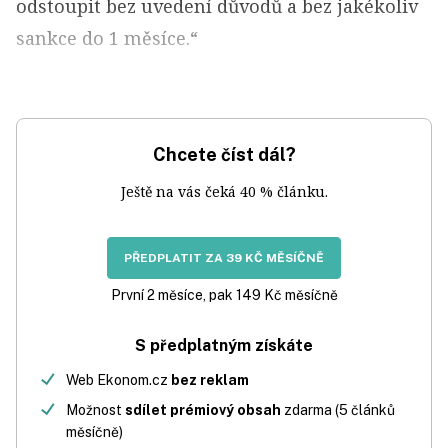
odstoupit bez uvedení důvodů a bez jakékoliv
sankce do 1 měsíce.“
Chcete číst dál?
Ještě na vás čeká 40 % článku.
PŘEDPLATIT ZA 39 KČ MĚSÍČNĚ
První 2 měsíce, pak 149 Kč měsíčně
S předplatným získáte
Web Ekonom.cz
bez reklam
Možnost
sdílet prémiový obsah
zdarma (5 článků
měsíčně)