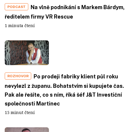
Na vlně podnikání s Markem Bárdym,
PODCAST
ředitelem firmy VR Rescue
1 minuta čtení
Po prodeji fabriky klient půl roku
ROZHOVOR
nevylezl z županu. Bohatstvím si kupujete čas.
Pak ale řešíte, co s ním, říká šéf J&T Investiční
společnosti Martinec
15 minut čtení