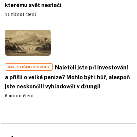
kterému svět nestačí
11 minut čtení
Naletěli jste při investování
INVESTIČNÍ PODVODY
a přišli o velké peníze? Mohlo být i hůř, alespoň
jste neskončili vyhladovělí v džungli
6 minut čtení