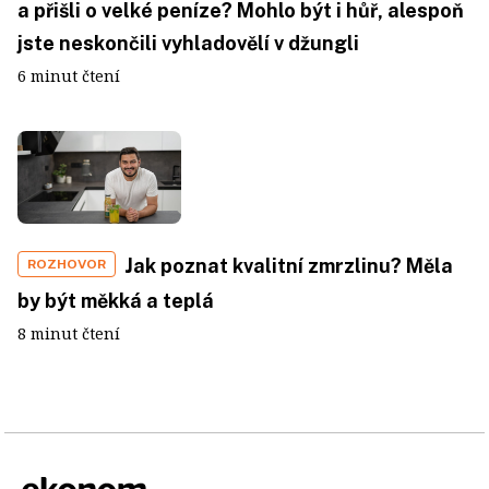
a přišli o velké peníze? Mohlo být i hůř, alespoň
jste neskončili vyhladovělí v džungli
6 minut čtení
Jak poznat kvalitní zmrzlinu? Měla
ROZHOVOR
by být měkká a teplá
8 minut čtení