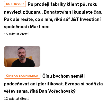
Po prodeji fabriky klient půl roku
ROZHOVOR
nevylezl z županu. Bohatstvím si kupujete čas.
Pak ale řešíte, co s ním, říká šéf J&T Investiční
společnosti Martinec
15 minut čtení
Čínu bychom neměli
ČÍNSKÁ EKONOMIKA
podceňovat ani glorifikovat. Evropa si podřízla
větev sama, říká Dan Vořechovský
12 minut čtení