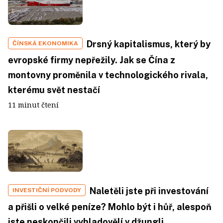
Drsný kapitalismus, který by
ČÍNSKÁ EKONOMIKA
evropské firmy nepřežily. Jak se Čína z
montovny proměnila v technologického rivala,
kterému svět nestačí
11 minut čtení
Naletěli jste při investování
INVESTIČNÍ PODVODY
a přišli o velké peníze? Mohlo být i hůř, alespoň
jste neskončili vyhladovělí v džungli