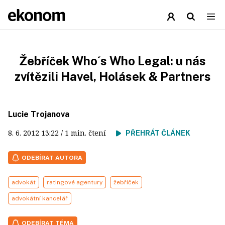
Žebříček Who´s Who Legal: u nás
zvítězili Havel, Holásek & Partners
Lucie Trojanova
8. 6. 2012
13:22
/ 1 min. čtení
PŘEHRÁT ČLÁNEK
ODEBÍRAT AUTORA
advokát
ratingové agentury
žebříček
advokátní kancelář
ODEBÍRAT TÉMA