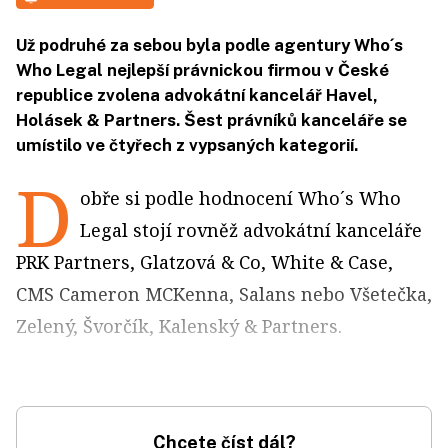
Už podruhé za sebou byla podle agentury Who´s
Who Legal nejlepší právnickou firmou v České
republice zvolena advokátní kancelář Havel,
Holásek & Partners. Šest právníků kanceláře se
umístilo ve čtyřech z vypsaných kategorií.
D
obře si podle hodnocení Who´s Who
Legal stojí rovněž advokátní kanceláře
PRK Partners, Glatzová & Co, White & Case,
CMS Cameron MCKenna, Salans nebo Všetečka,
Zelený, Švorčík, Kalenský & Partners.
Chcete číst dál?