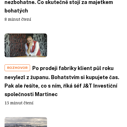
nezbohatne. Co skutečně stojí za majetkem
bohatých
8 minut čtení
Po prodeji fabriky klient půl roku
ROZHOVOR
nevylezl z županu. Bohatstvím si kupujete čas.
Pak ale řešíte, co s ním, říká šéf J&T Investiční
společnosti Martinec
15 minut čtení