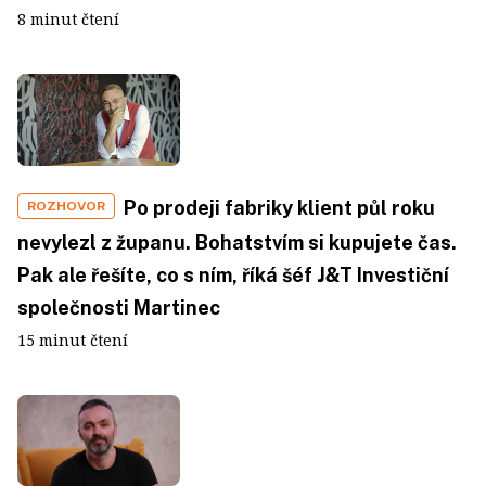
8 minut čtení
Po prodeji fabriky klient půl roku
ROZHOVOR
nevylezl z županu. Bohatstvím si kupujete čas.
Pak ale řešíte, co s ním, říká šéf J&T Investiční
společnosti Martinec
15 minut čtení