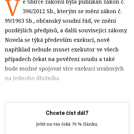
V
e Sbírce zákonů byla publikán zákon č.
396/2012 Sb., kterým se mění zákon č.
99/1963 Sb., občanský soudní řád, ve znění
pozdějších předpisů, a další související zákony.
Novela se týká především exekucí, nově
například nebude muset exekutor ve všech
případech čekat na pověření soudu a také
bude možné spojovat více exekucí uvalených
na jednoho dlužníka.
Chcete číst dál?
Ještě na vás čeká 70 % článku.