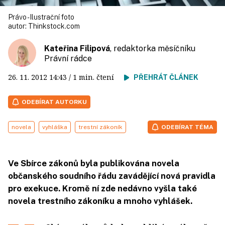
Právo - Ilustrační foto
autor:
Thinkstock.com
Kateřina Filipová
, redaktorka měsíčníku
Právní rádce
26. 11. 2012
14:43
/ 1 min. čtení
PŘEHRÁT ČLÁNEK
ODEBÍRAT AUTORKU
novela
vyhláška
trestní zákoník
ODEBÍRAT TÉMA
Ve Sbírce zákonů byla publikována novela
občanského soudního řádu zavádějící nová pravidla
pro exekuce. Kromě ní zde nedávno vyšla také
novela trestního zákoníku a mnoho vyhlášek.