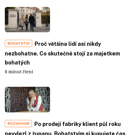
Proč většina lidí asi nikdy
BOHATSTVÍ
nezbohatne. Co skutečně stojí za majetkem
bohatých
8 minut čtení
Po prodeji fabriky klient půl roku
ROZHOVOR
nevylezl z županu. Bohatstvím si kupujete čas.