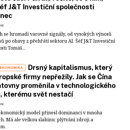
šéf J&T Investiční společnosti
inec
ení
ch se hromadí varovné signály, od vysokých výnosů
ů po obavy z přehřátí sektoru AI. Šéf J&T Investiční
sti Tomáš...
Drsný kapitalismus, který
 EKONOMIKA
ropské firmy nepřežily. Jak se Čína
tovny proměnila v technologického
a, kterému svět nestačí
ení
ekonomický model přinesl dominanci v mnoha
h. Má ale velkou slabinu: plýtvání zdroji a
em.