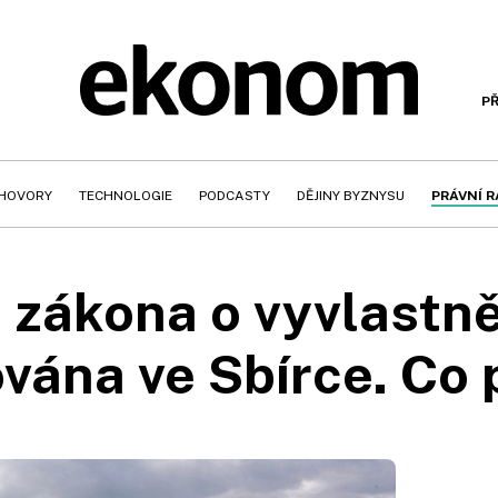
PŘ
HOVORY
TECHNOLOGIE
PODCASTY
DĚJINY BYZNYSU
PRÁVNÍ 
 zákona o vyvlastně
vána ve Sbírce. Co 