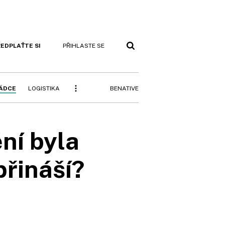
EDPLAŤTE SI
PŘIHLASTE SE
BENATIVE
RÁDCE
LOGISTIKA
ní byla
přináší?