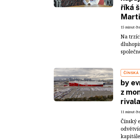
říká 
Mart
15 minut čt
Na trzí
dluhopis
společno
ČÍNSKÁ
by ev
z mon
rival
11 minut čt
Čínský 
odvětvíc
kapitál