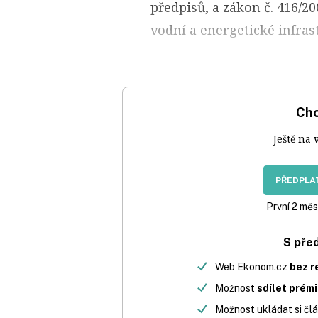
předpisů, a zákon č. 416/20
vodní a energetické infras
Chc
Ještě na 
PŘEDPLAT
První 2 měs
S pře
Web Ekonom.cz
bez r
Možnost
sdílet prém
Možnost ukládat si člá