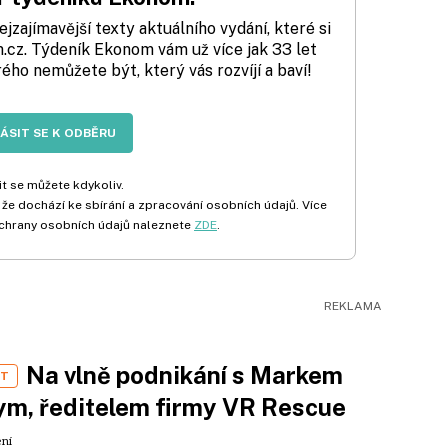
zajímavější texty aktuálního vydání, které si
cz. Týdeník Ekonom vám už více jak 33 let
rého nemůžete být, který vás rozvíjí a baví!
LÁSIT SE K ODBĚRU
t se můžete kdykoliv.
 že dochází ke sbírání a zpracování osobních údajů. Více
chrany osobních údajů naleznete
ZDE
.
Na vlně podnikání s Markem
ST
m, ředitelem firmy VR Rescue
ení