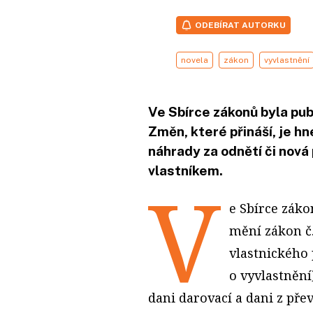
ODEBÍRAT AUTORKU
novela
zákon
vyvlastnění
Ve Sbírce zákonů byla pub
Změn, které přináší, je hn
náhrady za odnětí či nová
vlastníkem.
V
e Sbírce záko
mění zákon č.
vlastnického
o vyvlastnění)
dani darovací a dani z pře