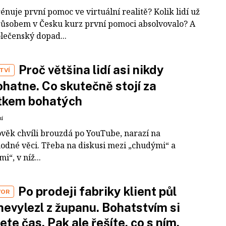
rénuje první pomoc ve virtuální realitě? Kolik lidí už
působem v Česku kurz první pomoci absolvovalo? A
olečenský dopad...
Proč většina lidí asi nikdy
TVÍ
hatne. Co skutečně stojí za
tkem bohatých
ní
ověk chvíli brouzdá po YouTube, narazí na
odné věci. Třeba na diskusi mezi „chudými“ a
i“, v níž...
Po prodeji fabriky klient půl
VOR
nevylezl z županu. Bohatstvím si
ete čas. Pak ale řešíte, co s ním,