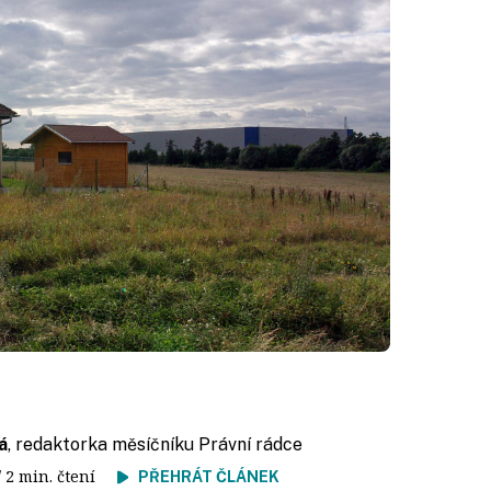
á
, redaktorka měsíčníku Právní rádce
/ 2 min. čtení
PŘEHRÁT ČLÁNEK