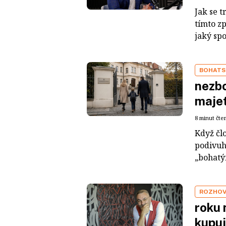
Jak se t
tímto z
jaký sp
BOHATS
nezbo
maje
8 minut čte
Když čl
podivuh
„bohatým
ROZHO
roku 
kupuj