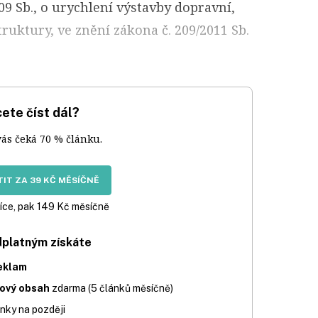
09 Sb., o urychlení výstavby dopravní,
truktury, ve znění zákona č. 209/2011 Sb.
ete číst dál?
vás čeká 70 % článku.
IT ZA 39 KČ MĚSÍČNĚ
íce, pak 149 Kč měsíčně
dplatným získáte
eklam
iový obsah
zdarma (5 článků měsíčně)
nky na později