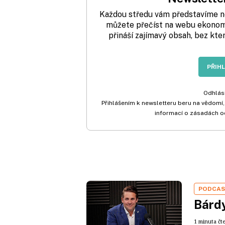
Každou středu vám představíme nej
můžete přečíst na webu ekonom.
přináší zajímavý obsah, bez kte
PŘIH
Odhlási
Přihlášením k newsletteru beru na vědomí,
informací o zásadách o
PODCA
Bárdy
1 minuta čt