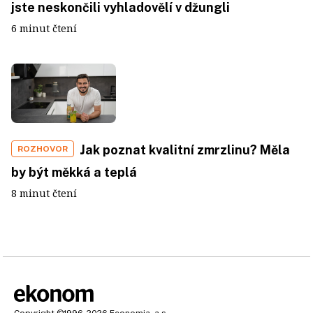
jste neskončili vyhladovělí v džungli
6 minut čtení
Jak poznat kvalitní zmrzlinu? Měla
ROZHOVOR
by být měkká a teplá
8 minut čtení
Copyright
©1996-2026
Economia, a.s.