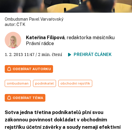
Ombudsman Pavel Varvařovský
autor:
ČTK
Kateřina Filipová
, redaktorka měsíčníku
Právní rádce
1. 2. 2013
11:47
/ 2 min. čtení
PŘEHRÁT ČLÁNEK
ODEBÍRAT AUTORKU
ombudsman
podnikatel
obchodní rejstřík
ODEBÍRAT TÉMA
Sotva jedna třetina podnikatelů plní svou
zákonnou povinnost dokládat v obchodním
rejstříku účetní závěrky a soudy nemají efektivní