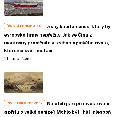
Drsný kapitalismus, který by
ČÍNSKÁ EKONOMIKA
evropské firmy nepřežily. Jak se Čína z
montovny proměnila v technologického rivala,
kterému svět nestačí
11 minut čtení
Naletěli jste při investování
INVESTIČNÍ PODVODY
a přišli o velké peníze? Mohlo být i hůř, alespoň