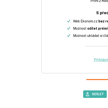
První 2 měs
S pře
Web Ekonom.cz
bez r
Možnost
sdílet prém
Možnost ukládat si člá
Přihlási
SDÍLET