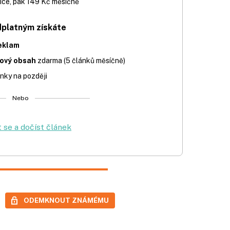
íce, pak 149 Kč měsíčně
dplatným získáte
eklam
iový obsah
zdarma (5 článků měsíčně)
nky na později
Nebo
t se a dočíst článek
ODEMKNOUT ZNÁMÉMU