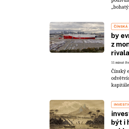
„bohatým
ČÍNSKÁ
by ev
z mon
rival
11 minut čt
Čínský 
odvětvíc
kapitál
INVEST
inves
být i