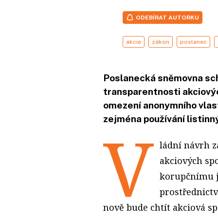
ODEBÍRAT AUTORKU
akcie
zákon
poslanec
Poslanecká sněmovna schv
transparentnosti akciovýc
omezení anonymního vlast
zejména používání listinný
V
ládní návrh z
akciových sp
korupčnímu j
prostřednict
nově bude chtít akciová sp