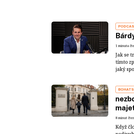
PODCA
Bárdy
1 minuta čt
Jak se t
tímto z
jaký sp
BOHATS
nezbo
maje
8 minut čte
Když čl
podivuh