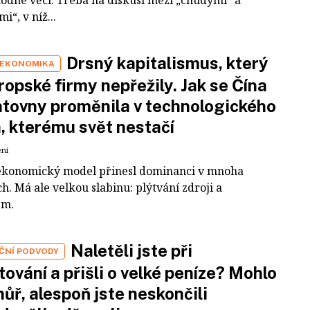
i“, v níž...
Drsný kapitalismus, který
 EKONOMIKA
ropské firmy nepřežily. Jak se Čína
tovny proměnila v technologického
a, kterému svět nestačí
ení
ekonomický model přinesl dominanci v mnoha
h. Má ale velkou slabinu: plýtvání zdroji a
em.
Naletěli jste při
IČNÍ PODVODY
tování a přišli o velké peníze? Mohlo
 hůř, alespoň jste neskončili