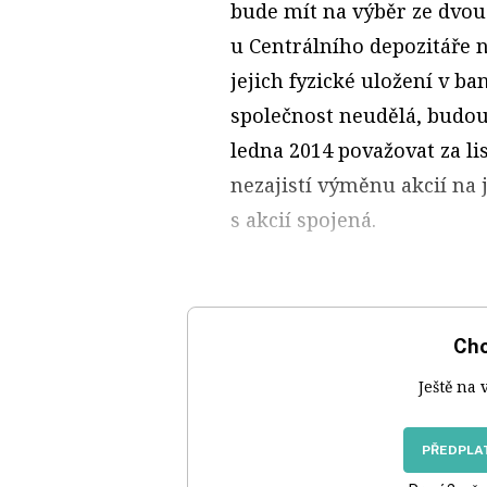
bude mít na výběr ze dvou
u Centrálního depozitáře n
jejich fyzické uložení v ba
společnost neudělá, budou s
ledna 2014 považovat za li
nezajistí výměnu akcií na
s akcií spojená.
Chc
Ještě na 
PŘEDPLAT