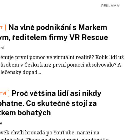
Na vlně podnikání s Markem
ST
m, ředitelem firmy VR Rescue
ení
rénuje první pomoc ve virtuální realitě? Kolik lidí už
působem v Česku kurz první pomoci absolvovalo? A
olečenský dopad...
Proč většina lidí asi nikdy
TVÍ
hatne. Co skutečně stojí za
tkem bohatých
ní
ověk chvíli brouzdá po YouTube, narazí na
odné věci. Třeba na diskusi mezi „chudými“ a