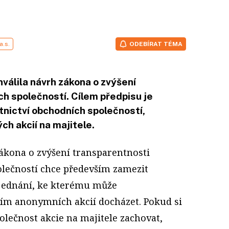
a.s.
ODEBÍRAT TÉMA
álila návrh zákona o zvýšení
h společností. Cílem předpisu je
nictví obchodních společností,
ch akcií na majitele.
ákona o zvýšení transparentnosti
olečností chce především zamezit
ednání, ke kterému může
vím anonymních akcií docházet. Pokud si
olečnost akcie na majitele zachovat,