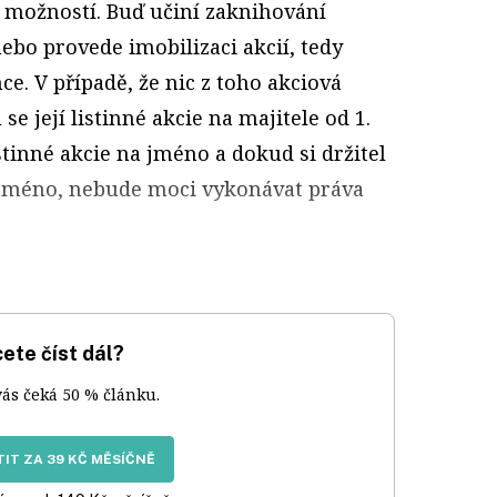
 možností. Buď učiní zaknihování
ebo provede imobilizaci akcií, tedy
nce. V případě, že nic z toho akciová
e její listinné akcie na majitele od 1.
stinné akcie na jméno a dokud si držitel
 jméno, nebude moci vykonávat práva
ete číst dál?
vás čeká 50 % článku.
IT ZA 39 KČ MĚSÍČNĚ