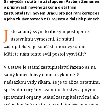
S nejvyšším státním zástupcem Pavlem Zemanem
o přípravách nového zákona o státním
zastupitelství, novém Úřadu pro potírání korupce i
o jeho zkušenostech z Eurojustu a dalších plánech.
J
ste známý svým kritickým postojem k
ústavnímu vymezení, že státní
zastupitelství je součástí moci výkonné.
Můžete nám tento svůj postoj vysvětlit?
V Ústavě je státní zastupitelství řazeno až na
samý konec hlavy o moci výkonné. S
nadsázkou vždy říkám, že je to až za ostatními
správními orgány - za ministerstvy a jinými
správními orgány. Státní zastupitelství má ale
své jedinečné místo - pokud jím věc neprojde,