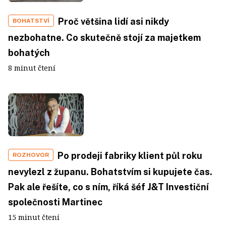
Proč většina lidí asi nikdy
BOHATSTVÍ
nezbohatne. Co skutečně stojí za majetkem
bohatých
8 minut čtení
Po prodeji fabriky klient půl roku
ROZHOVOR
nevylezl z županu. Bohatstvím si kupujete čas.
Pak ale řešíte, co s ním, říká šéf J&T Investiční
společnosti Martinec
15 minut čtení