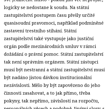
logicky se nedostane k soudu. Na státní
zastupitelství postupem času přešly určité
quasisoudní pravomoci, například podmíněné
zastavení trestního stíhání. Státní
zastupitelství také vystupuje jako justiční
orgán podle mezinárodních smluv v rámci
dožádání o právní pomoc. Státní zastupitelství
tak není správním orgánem. Státní zástupci
musí být nestranní a státní zastupitelství musí
být nadáno jistou dávkou institucionální
nezávislosti. Mělo by být zapovězeno do jeho
činnosti zasahovat, a to jak přímo, třeba
pokyny, tak nepřímo, závislostí na rozpočtu,
personálních věcech a podobně. Jinými slovy, s