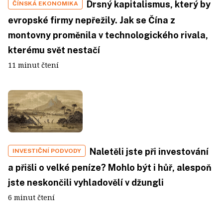
Drsný kapitalismus, který by
ČÍNSKÁ EKONOMIKA
evropské firmy nepřežily. Jak se Čína z
montovny proměnila v technologického rivala,
kterému svět nestačí
11 minut čtení
Naletěli jste při investování
INVESTIČNÍ PODVODY
a přišli o velké peníze? Mohlo být i hůř, alespoň
jste neskončili vyhladovělí v džungli
6 minut čtení