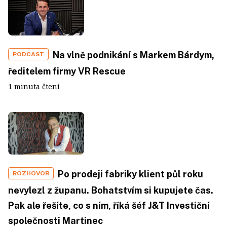
Na vlně podnikání s Markem Bárdym,
PODCAST
ředitelem firmy VR Rescue
1 minuta čtení
Po prodeji fabriky klient půl roku
ROZHOVOR
nevylezl z županu. Bohatstvím si kupujete čas.
Pak ale řešíte, co s ním, říká šéf J&T Investiční
společnosti Martinec