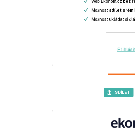
Web Ekonom.cz
bez r
Možnost
sdílet prém
Možnost ukládat si člá
Přihlási
SDÍLET