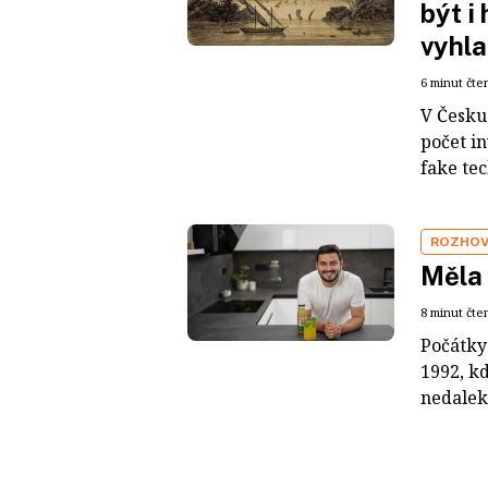
být i
vyhla
6 minut čte
V Česku 
počet i
fake tec
ROZHO
Měla 
8 minut čte
Počátky
1992, k
nedaleko