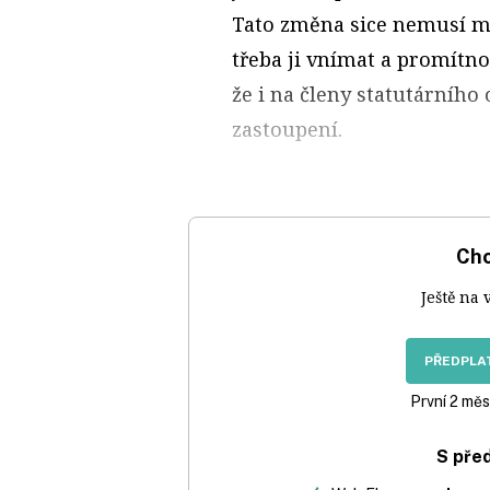
Tato změna sice nemusí mí
třeba ji vnímat a promítno
že i na členy statutárníh
zastoupení.
Chc
Ještě na 
PŘEDPLAT
První 2 měs
S pře