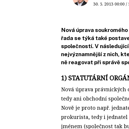
30. 5. 2013
00:00
/
Nová úprava soukromého p
řada se týká také postav
společností. V následujíc
nejvýznamnější z nich, kte
ně reagovat při správě sp
1) STATUTÁRNÍ ORGÁ
Nová úprava právnických o
tedy ani obchodní společn
Nově je proto např. jednat
prokurista, tedy i jednate
jménem (společnost tak b