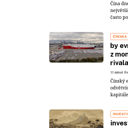
Čína dn
největš
často po
ČÍNSKÁ
by ev
z mon
rival
11 minut čt
Čínský 
odvětvíc
kapitál
INVEST
inves