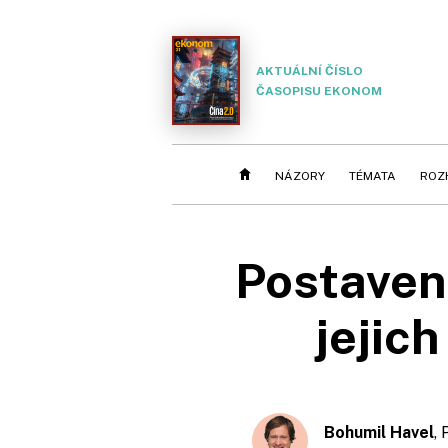
AKTUÁLNÍ ČÍSLO
ČASOPISU EKONOM
NÁZORY
TÉMATA
ROZ
Postavení
jejic
Bohumil Havel
,