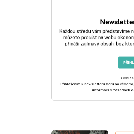
Newsletter
Každou středu vám představíme nej
můžete přečíst na webu ekonom.
přináší zajímavý obsah, bez kte
PŘIH
Odhlási
Přihlášením k newsletteru beru na vědomí,
informací o zásadách o