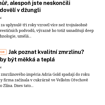
 hůř, alespoň jste neskončili
dovělí v džungli
ní
za uplynulé tři roky vzrostl více než trojnásobně
nvestičních podvodů, výrazně ho totiž usnadňují deep
hnologie, umělá...
Jak poznat kvalitní zmrzlinu?
VOR
by být měkká a teplá
ní
 zmrzlinového impéria Adria Gold spadají do roku
dy firma začínala v cukrárně ve Velkém Ořechově
 Zlína. Dnes tato...