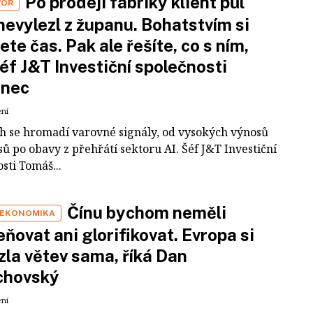
Po prodeji fabriky klient půl
VOR
nevylezl z županu. Bohatstvím si
ete čas. Pak ale řešíte, co s ním,
šéf J&T Investiční společnosti
inec
ení
ch se hromadí varovné signály, od vysokých výnosů
ů po obavy z přehřátí sektoru AI. Šéf J&T Investiční
sti Tomáš...
Čínu bychom neměli
 EKONOMIKA
ňovat ani glorifikovat. Evropa si
zla větev sama, říká Dan
chovský
ení