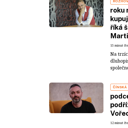
ROZHO
roku 
kupuj
říká 
Mart
15 minut čt
Na trzí
dluhopis
společno
ČÍNSKÁ
podce
podří
Voře
12 minut čt