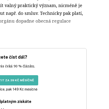
t valný praktický význam, nicméně je
ut např. do smluv. Technicky pak platí,
o orgánu dopadne obecná regulace
ete číst dál?
vás čeká 90 % článku.
IT ZA 39 KČ MĚSÍČNĚ
íce, pak 149 Kč měsíčně
dplatným získáte