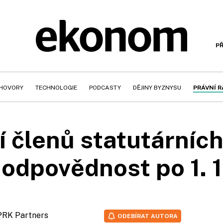
PŘ
HOVORY
TECHNOLOGIE
PODCASTY
DĚJINY BYZNYSU
PRÁVNÍ 
 členů statutárníc
h odpovědnost po 1. 1
 PRK Partners
ODEBÍRAT AUTORA