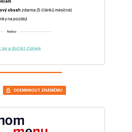
eklam
iový obsah
zdarma (5 článků měsíčně)
nky na později
Nebo
t se a dočíst článek
ODEMKNOUT ZNÁMÉMU