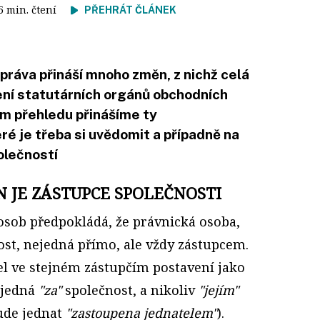
 5 min. čtení
PŘEHRÁT ČLÁNEK
ráva přináší mnoho změn, z nichž celá
ení statutárních orgánů obchodních
ím přehledu přinášíme ty
ré je třeba si uvědomit a případně na
olečností
N JE ZÁSTUPCE SPOLEČNOSTI
sob předpokládá, že právnická osoba,
ost, nejedná přímo, ale vždy zástupcem.
el ve stejném zástupčím postavení jako
l jedná
"za"
společnost, a nikoliv
"jejím"
ude jednat
"zastoupena jednatelem"
).