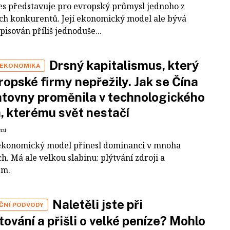
es představuje pro evropský průmysl jednoho z
ích konkurentů. Její ekonomický model ale bývá
pisován příliš jednoduše...
Drsný kapitalismus, který
 EKONOMIKA
ropské firmy nepřežily. Jak se Čína
tovny proměnila v technologického
a, kterému svět nestačí
ení
ekonomický model přinesl dominanci v mnoha
h. Má ale velkou slabinu: plýtvání zdroji a
em.
Naletěli jste při
IČNÍ PODVODY
tování a přišli o velké peníze? Mohlo