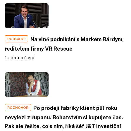
Na vlně podnikání s Markem Bárdym,
PODCAST
ředitelem firmy VR Rescue
1 minuta čtení
Po prodeji fabriky klient půl roku
ROZHOVOR
nevylezl z županu. Bohatstvím si kupujete čas.
Pak ale řešíte, co s ním, říká šéf J&T Investiční