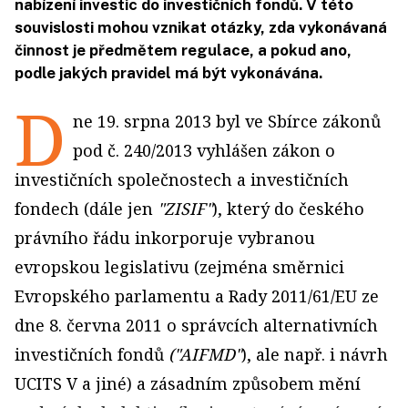
nabízení investic do investičních fondů. V této
souvislosti mohou vznikat otázky, zda vykonávaná
činnost je předmětem regulace, a pokud ano,
podle jakých pravidel má být vykonávána.
D
ne 19. srpna 2013 byl ve Sbírce zákonů
pod č. 240/2013 vyhlášen zákon o
investičních společnostech a investičních
fondech (dále jen
"ZISIF"
), který do českého
právního řádu inkorporuje vybranou
evropskou legislativu (zejména směrnici
Evropského parlamentu a Rady 2011/61/EU ze
dne 8. června 2011 o správcích alternativních
investičních fondů
("AIFMD"
), ale např. i návrh
UCITS V a jiné) a zásadním způsobem mění