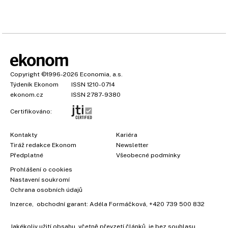
Copyright
©1996-2026
Economia, a.s.
Týdeník Ekonom
ISSN 1210-0714
ekonom.cz
ISSN 2787-9380
Certifikováno:
Kontakty
Kariéra
Tiráž redakce Ekonom
Newsletter
Předplatné
Všeobecné podmínky
Prohlášení o cookies
Nastavení soukromí
Ochrana osobních údajů
Inzerce
, obchodní garant:
Adéla Formáčková
,
+420 739 500 832
Jakékoliv užití obsahu, včetně převzetí článků, je bez souhlasu