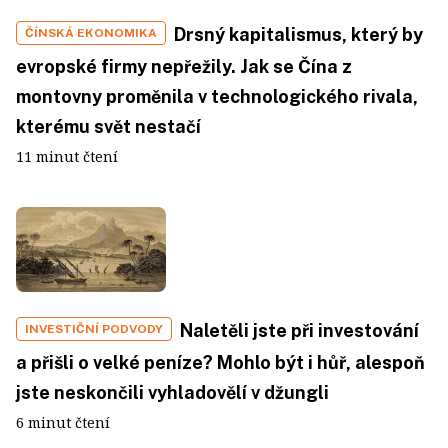
Drsný kapitalismus, který by
ČÍNSKÁ EKONOMIKA
evropské firmy nepřežily. Jak se Čína z
montovny proměnila v technologického rivala,
kterému svět nestačí
11 minut čtení
Naletěli jste při investování
INVESTIČNÍ PODVODY
a přišli o velké peníze? Mohlo být i hůř, alespoň
jste neskončili vyhladovělí v džungli
6 minut čtení