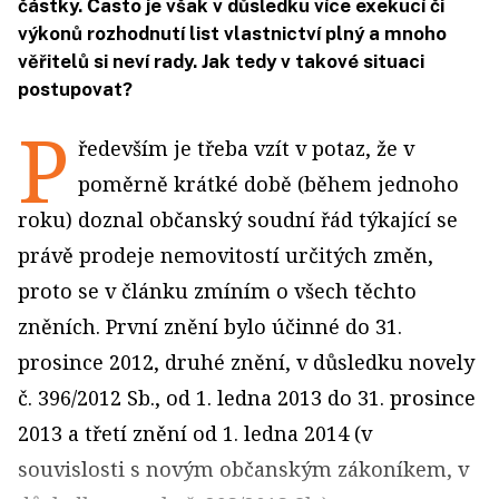
částky. Často je však v důsledku více exekucí či
výkonů rozhodnutí list vlastnictví plný a mnoho
věřitelů si neví rady. Jak tedy v takové situaci
postupovat?
P
ředevším je třeba vzít v potaz, že v
poměrně krátké době (během jednoho
roku) doznal občanský soudní řád týkající se
právě prodeje nemovitostí určitých změn,
proto se v článku zmíním o všech těchto
zněních. První znění bylo účinné do 31.
prosince 2012, druhé znění, v důsledku novely
č. 396/2012 Sb., od 1. ledna 2013 do 31. prosince
2013 a třetí znění od 1. ledna 2014 (v
souvislosti s novým občanským zákoníkem, v