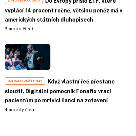
Do Evropy přišlo ETF, které
Z NOVÉHO ČÍSLA
vyplácí 14 procent ročně, většinu peněz má v
amerických státních dluhopisech
5 minut čtení
Když vlastní řeč přestane
INOVATIVNÍ FIRMY
sloužit. Digitální pomocník Fonafix vrací
pacientům po mrtvici šanci na zotavení
4 minuty čtení