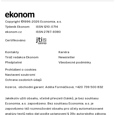
Copyright
©1996-2026
Economia, a.s.
Týdeník Ekonom
ISSN 1210-0714
ekonom.cz
ISSN 2787-9380
Certifikováno:
Kontakty
Kariéra
Tiráž redakce Ekonom
Newsletter
Předplatné
Všeobecné podmínky
Prohlášení o cookies
Nastavení soukromí
Ochrana osobních údajů
Inzerce
, obchodní garant:
Adéla Formáčková
,
+420 739 500 832
Jakékoliv užití obsahu, včetně převzetí článků, je bez souhlasu
Economia, a.s. zapovězeno. Bez souhlasu Economia, a.s. je
zapovězeno též rozmnožování obsahu pro účely automatizované
analýzy textů nebo dat podle ustanovení § 39c autorského zákona.