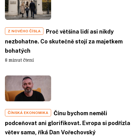
Proč většina lidí asi nikdy
Z NOVÉHO ČÍSLA
nezbohatne. Co skutečně stojí za majetkem
bohatých
8 minut čtení
Čínu bychom neměli
ČÍNSKÁ EKONOMIKA
podceňovat ani glorifikovat. Evropa si podřízla
větev sama, říká Dan Vořechovský