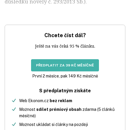
důsledku novely č. 293/2013 Sb.).
Chcete číst dál?
Ještě na vás čeká 95 % článku.
PŘEDPLATIT ZA 39 KČ MĚSÍČNĚ
První 2 měsíce, pak 149 Kč měsíčně
S předplatným získáte
Web Ekonom.cz
bez reklam
Možnost
sdílet prémiový obsah
zdarma (5 článků
měsíčně)
Možnost ukládat si články na později