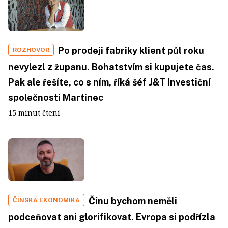
Po prodeji fabriky klient půl roku
ROZHOVOR
nevylezl z županu. Bohatstvím si kupujete čas.
Pak ale řešíte, co s ním, říká šéf J&T Investiční
společnosti Martinec
15 minut čtení
Čínu bychom neměli
ČÍNSKÁ EKONOMIKA
podceňovat ani glorifikovat. Evropa si podřízla