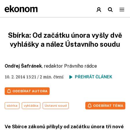
Sbírka: Od začátku února vyšly dvě
vyhlášky a nález Ústavního soudu
Ondřej Šafránek
, redaktor Právního rádce
10. 2. 2014
15:21
/ 2 min. čtení
PŘEHRÁT ČLÁNEK
ODEBÍRAT AUTORA
sbírka
vyhláška
Ústavní soud
ODEBÍRAT TÉMA
Ve Sbírce zákonů přibyly od začátku února tři nové