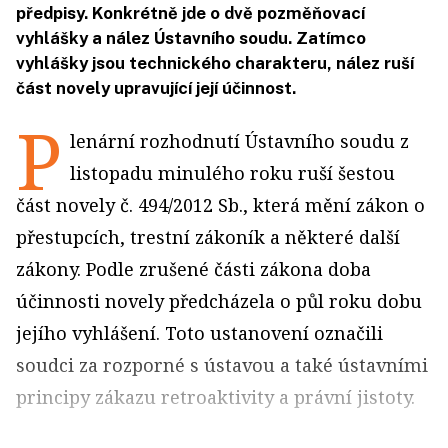
předpisy. Konkrétně jde o dvě pozměňovací
vyhlášky a nález Ústavního soudu. Zatímco
vyhlášky jsou technického charakteru, nález ruší
část novely upravující její účinnost.
P
lenární rozhodnutí Ústavního soudu z
listopadu minulého roku ruší šestou
část novely č. 494/2012 Sb., která mění zákon o
přestupcích, trestní zákoník a některé další
zákony. Podle zrušené části zákona doba
účinnosti novely předcházela o půl roku dobu
jejího vyhlášení. Toto ustanovení označili
soudci za rozporné s ústavou a také ústavními
principy zákazu retroaktivity a právní jistoty.