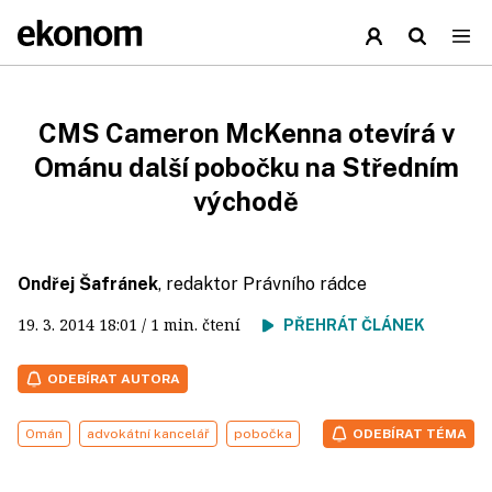
CMS Cameron McKenna otevírá v
Ománu další pobočku na Středním
východě
Ondřej Šafránek
, redaktor Právního rádce
19. 3. 2014
18:01
/ 1 min. čtení
PŘEHRÁT ČLÁNEK
ODEBÍRAT AUTORA
Omán
advokátní kancelář
pobočka
ODEBÍRAT TÉMA