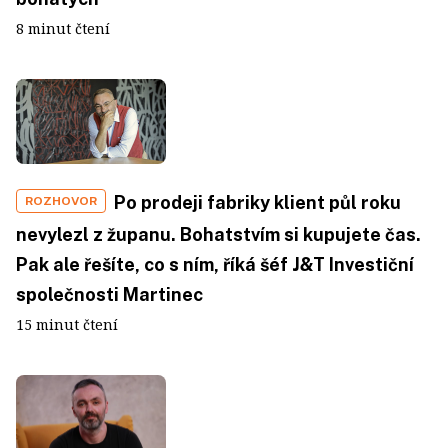
8 minut čtení
Po prodeji fabriky klient půl roku
ROZHOVOR
nevylezl z županu. Bohatstvím si kupujete čas.
Pak ale řešíte, co s ním, říká šéf J&T Investiční
společnosti Martinec
15 minut čtení