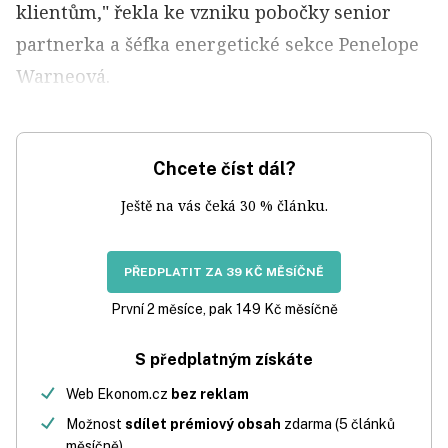
klientům," řekla ke vzniku pobočky senior
partnerka a šéfka energetické sekce Penelope
Warneová.
Chcete číst dál?
Ještě na vás čeká 30 % článku.
PŘEDPLATIT ZA 39 KČ MĚSÍČNĚ
První 2 měsíce, pak 149 Kč měsíčně
S předplatným získáte
Web Ekonom.cz
bez reklam
Možnost
sdílet prémiový obsah
zdarma (5 článků
měsíčně)