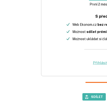
První 2 měs
S pře
Web Ekonom.cz
bez r
Možnost
sdílet prém
Možnost ukládat si člá
Přihlási
SDÍLET