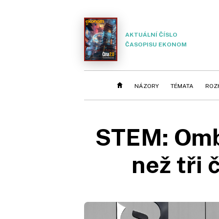
AKTUÁLNÍ ČÍSLO
ČASOPISU EKONOM
NÁZORY
TÉMATA
ROZ
STEM: Ombu
než tři 