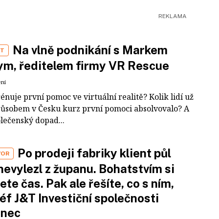
Na vlně podnikání s Markem
ST
m, ředitelem firmy VR Rescue
ení
rénuje první pomoc ve virtuální realitě? Kolik lidí už
působem v Česku kurz první pomoci absolvovalo? A
olečenský dopad...
Po prodeji fabriky klient půl
VOR
nevylezl z županu. Bohatstvím si
ete čas. Pak ale řešíte, co s ním,
šéf J&T Investiční společnosti
inec