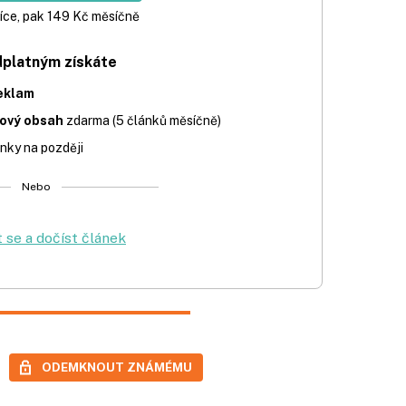
íce, pak 149 Kč měsíčně
dplatným získáte
eklam
iový obsah
zdarma (5 článků měsíčně)
nky na později
Nebo
t se a dočíst článek
ODEMKNOUT ZNÁMÉMU