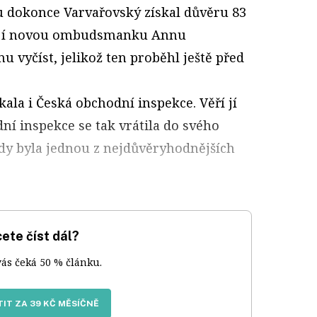
 dokonce Varvařovský získal důvěru 83
mají novou ombudsmanku Annu
 vyčíst, jelikož ten proběhl ještě před
la i Česká obchodní inspekce. Věří jí
ní inspekce se tak vrátila do svého
kdy byla jednou z nejdůvěryhodnějších
ete číst dál?
vás čeká 50 % článku.
IT ZA 39 KČ MĚSÍČNĚ