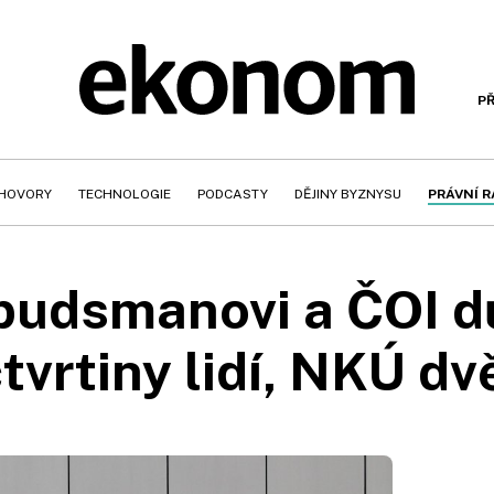
PŘ
HOVORY
TECHNOLOGIE
PODCASTY
DĚJINY BYZNYSU
PRÁVNÍ 
dsmanovi a ČOI dů
čtvrtiny lidí, NKÚ dv