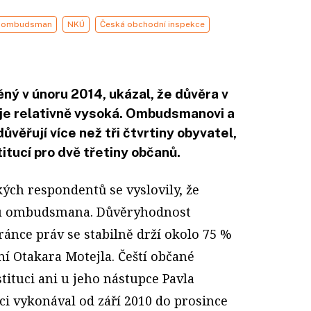
ombudsman
NKÚ
Česká obchodní inspekce
 v únoru 2014, ukázal, že důvěra v
 je relativně vysoká. Ombudsmanovi a
věřují více než tři čtvrtiny obyvatel,
tucí pro dvě třetiny občanů.
ských respondentů se vyslovily, že
du ombudsmana. Důvěryhodnost
ánce práv se stabilně drží okolo 75 %
í Otakara Motejla. Čeští občané
stituci ani u jeho nástupce Pavla
ci vykonával od září 2010 do prosince