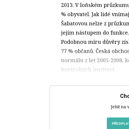
2013. V loňském průzkumu
% obyvatel. Jak lidé vní
Šabatovou nelze z průzkumu
jejím nástupem do funkce.
Podobnou míru důvěry získa
77 % občanů. Česká obchod
normálu z let 2005-2008, 
kontrolních institucí.
Chc
Ještě na 
PŘEDPLAT