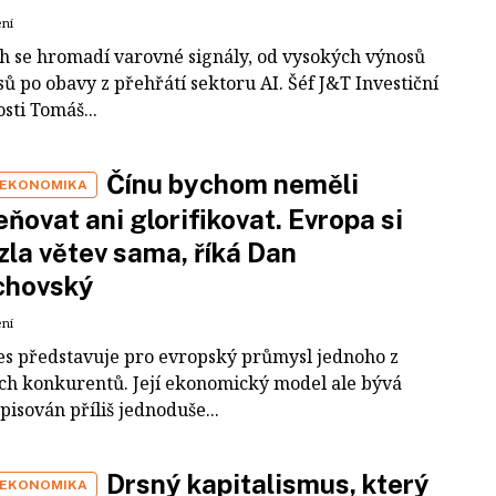
ení
ch se hromadí varovné signály, od vysokých výnosů
ů po obavy z přehřátí sektoru AI. Šéf J&T Investiční
sti Tomáš...
Čínu bychom neměli
 EKONOMIKA
ňovat ani glorifikovat. Evropa si
zla větev sama, říká Dan
chovský
ení
es představuje pro evropský průmysl jednoho z
ích konkurentů. Její ekonomický model ale bývá
pisován příliš jednoduše...
Drsný kapitalismus, který
 EKONOMIKA