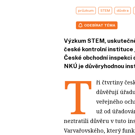
průzkum
STEM
důvěra
ODEBÍRAT TÉMA
Výzkum STEM, uskutečněný
české kontrolní instituce
České obchodní inspekci dů
NKÚ je důvěryhodnou insti
T
ři čtvrtiny če
důvěřují úřa
veřejného ochr
už od úřadován
neztratili důvěru v tuto in
Varvařovského, který funk