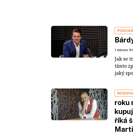
PODCA
Bárdy
1 minuta čt
Jak se t
tímto z
jaký sp
ROZHO
roku 
kupuj
říká 
Mart