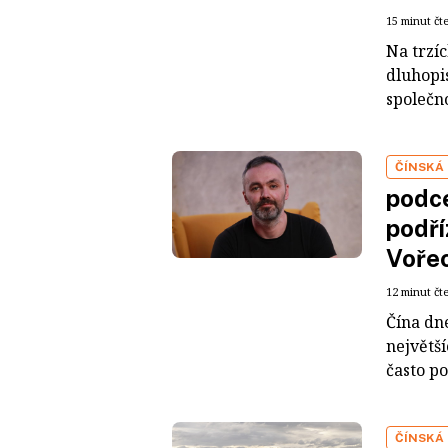
15 minut čt
Na trzí
dluhopis
společno
ČÍNSKÁ
podce
podří
Voře
12 minut čt
Čína dn
největš
často po
ČÍNSKÁ