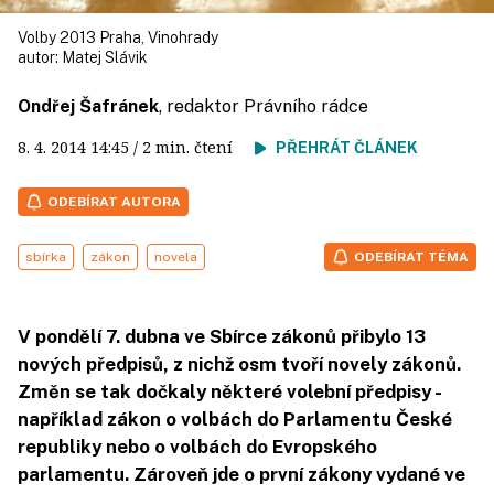
Volby 2013 Praha, Vinohrady
autor:
Matej Slávik
Ondřej Šafránek
, redaktor Právního rádce
8. 4. 2014
14:45
/ 2 min. čtení
PŘEHRÁT ČLÁNEK
ODEBÍRAT AUTORA
sbírka
zákon
novela
ODEBÍRAT TÉMA
V pondělí 7. dubna ve Sbírce zákonů přibylo 13
nových předpisů, z nichž osm tvoří novely zákonů.
Změn se tak dočkaly některé volební předpisy -
například zákon o volbách do Parlamentu České
republiky nebo o volbách do Evropského
parlamentu. Zároveň jde o první zákony vydané ve