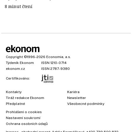
8 minut čtení
Copyright
©1996-2026
Economia, a.s.
Týdeník Ekonom
ISSN 1210-0714
ekonom.cz
ISSN 2787-9380
Certifikováno:
Kontakty
Kariéra
Tiráž redakce Ekonom
Newsletter
Předplatné
Všeobecné podmínky
Prohlášení o cookies
Nastavení soukromí
Ochrana osobních údajů
Inzerce
, obchodní garant:
Adéla Formáčková
,
+420 739 500 832