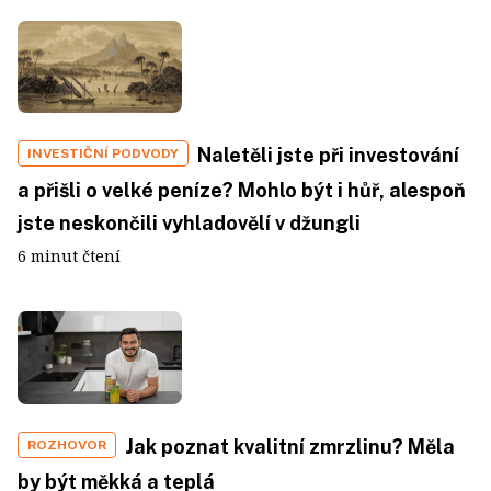
Naletěli jste při investování
INVESTIČNÍ PODVODY
a přišli o velké peníze? Mohlo být i hůř, alespoň
jste neskončili vyhladovělí v džungli
6 minut čtení
Jak poznat kvalitní zmrzlinu? Měla
ROZHOVOR
by být měkká a teplá