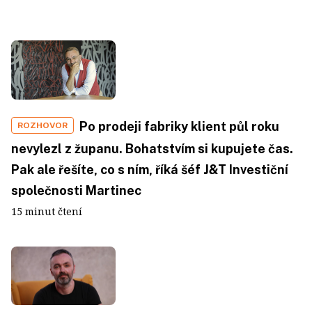
Po prodeji fabriky klient půl roku
ROZHOVOR
nevylezl z županu. Bohatstvím si kupujete čas.
Pak ale řešíte, co s ním, říká šéf J&T Investiční
společnosti Martinec
15 minut čtení