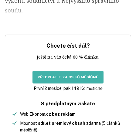
výkonu soudnictví u Nejvyššího správního
soudu.
Chcete číst dál?
Ještě na vás čeká 60 % článku.
PŘEDPLATIT ZA 39 KČ MĚSÍČNĚ
První 2 měsíce, pak 149 Kč měsíčně
S předplatným získáte
Web Ekonom.cz
bez reklam
Možnost
sdílet prémiový obsah
zdarma (5 článků
měsíčně)