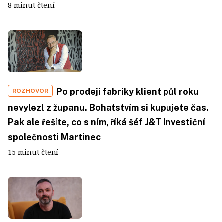
8 minut čtení
Po prodeji fabriky klient půl roku
ROZHOVOR
nevylezl z županu. Bohatstvím si kupujete čas.
Pak ale řešíte, co s ním, říká šéf J&T Investiční
společnosti Martinec
15 minut čtení