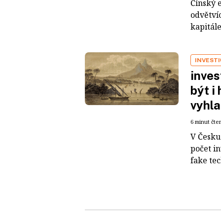
Čínský 
odvětvíc
kapitál
INVEST
inves
být i
vyhla
6 minut čte
V Česku 
počet i
fake tec