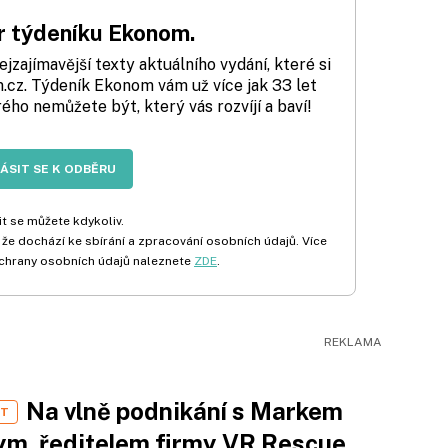
 týdeníku Ekonom.
zajímavější texty aktuálního vydání, které si
cz. Týdeník Ekonom vám už více jak 33 let
rého nemůžete být, který vás rozvíjí a baví!
LÁSIT SE K ODBĚRU
t se můžete kdykoliv.
 že dochází ke sbírání a zpracování osobních údajů. Více
chrany osobních údajů naleznete
ZDE
.
Na vlně podnikání s Markem
ST
m, ředitelem firmy VR Rescue