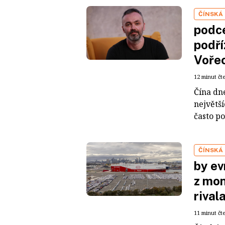
ČÍNSKÁ
podce
podří
Voře
12 minut čt
Čína dn
největš
často po
ČÍNSKÁ
by ev
z mon
rival
11 minut čt