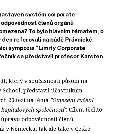
 nastaven systém corporate
t odpovědnost členů orgánů
 omezena? To bylo hlavním tématem, o
 den referovali na půdě Právnické
níci sympozia "Limity Corporate
řečník se představil profesor Karsten
dt, který v současnosti působí na
 School, představil účastníkům
ch 20 tezí na téma
"Omezení ručení
kapitálových společností"
. Cílem těchto
t úpravu odpovědnosti členů
ak v Německu, tak ale také v České