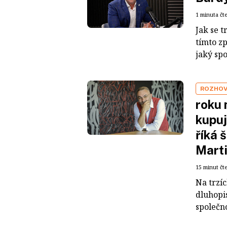
1 minuta čt
Jak se t
tímto z
jaký sp
ROZHO
roku 
kupuj
říká 
Mart
15 minut čt
Na trzí
dluhopis
společno