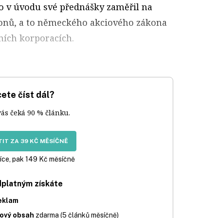
to v úvodu své přednášky zaměřil na
konů, a to německého akciového zákona
ních korporacích.
ete číst dál?
vás čeká 90 % článku.
IT ZA 39 KČ MĚSÍČNĚ
íce, pak 149 Kč měsíčně
dplatným získáte
eklam
iový obsah
zdarma (5 článků měsíčně)