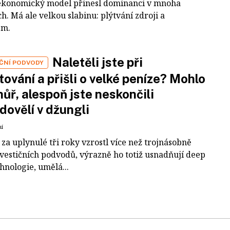
ekonomický model přinesl dominanci v mnoha
h. Má ale velkou slabinu: plýtvání zdroji a
em.
Naletěli jste při
IČNÍ PODVODY
tování a přišli o velké peníze? Mohlo
 hůř, alespoň jste neskončili
dovělí v džungli
ní
za uplynulé tři roky vzrostl více než trojnásobně
nvestičních podvodů, výrazně ho totiž usnadňují deep
hnologie, umělá...