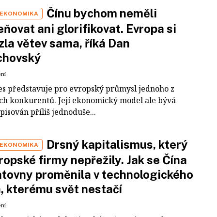
Čínu bychom neměli
 EKONOMIKA
ňovat ani glorifikovat. Evropa si
zla větev sama, říká Dan
chovský
ení
es představuje pro evropský průmysl jednoho z
ích konkurentů. Její ekonomický model ale bývá
pisován příliš jednoduše...
Drsný kapitalismus, který
 EKONOMIKA
ropské firmy nepřežily. Jak se Čína
tovny proměnila v technologického
a, kterému svět nestačí
ení