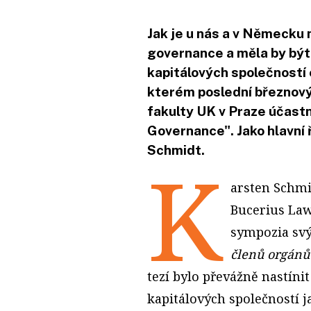
Jak je u nás a v Německu
governance a měla by bý
kapitálových společností
kterém poslední březnový
fakulty UK v Praze účast
Governance". Jako hlavní 
Schmidt.
K
arsten Schmi
Bucerius Law
sympozia svý
členů orgánů 
tezí bylo převážně nastíni
kapitálových společností j