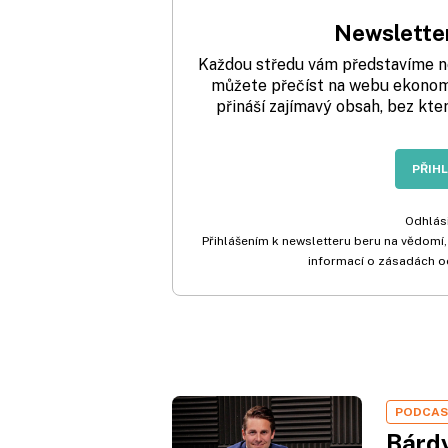
Newsletter
Každou středu vám představíme nej
můžete přečíst na webu ekonom.
přináší zajímavý obsah, bez kte
PŘIH
Odhlási
Přihlášením k newsletteru beru na vědomí,
informací o zásadách o
PODCA
Bárdy