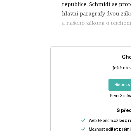
republice. Schmidt se pro
hlavní paragrafy dvou zá
a našeho zákona o obchod
Chc
Ještě na 
PŘEDPLAT
První 2 měs
S pře
Web Ekonom.cz
bez r
Možnost
sdílet prém