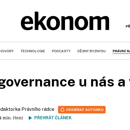
PŘ
HOVORY
TECHNOLOGIE
PODCASTY
DĚJINY BYZNYSU
PRÁVNÍ 
governance u nás 
redaktorka Právního rádce
ODEBÍRAT AUTORKU
 4 min. čtení
PŘEHRÁT ČLÁNEK