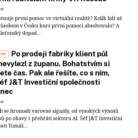
ení
rénuje první pomoc ve virtuální realitě? Kolik lidí už
působem v Česku kurz první pomoci absolvovalo? A
olečenský dopad...
Po prodeji fabriky klient půl
VOR
nevylezl z županu. Bohatstvím si
ete čas. Pak ale řešíte, co s ním,
šéf J&T Investiční společnosti
inec
ení
ch se hromadí varovné signály, od vysokých výnosů
ů po obavy z přehřátí sektoru AI. Šéf J&T Investiční
sti Tomáš...