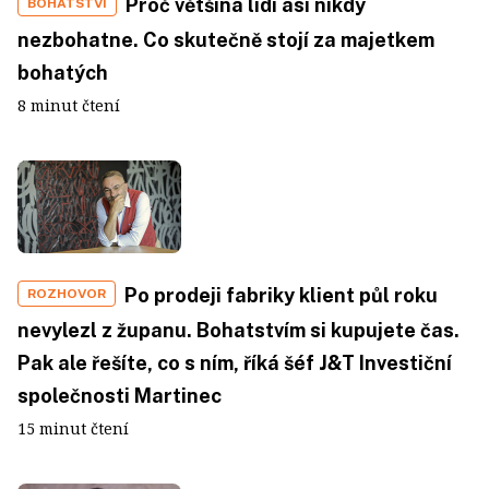
Proč většina lidí asi nikdy
BOHATSTVÍ
nezbohatne. Co skutečně stojí za majetkem
bohatých
8 minut čtení
Po prodeji fabriky klient půl roku
ROZHOVOR
nevylezl z županu. Bohatstvím si kupujete čas.
Pak ale řešíte, co s ním, říká šéf J&T Investiční
společnosti Martinec
15 minut čtení