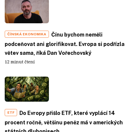
Čínu bychom neměli
ČÍNSKÁ EKONOMIKA
podceňovat ani glorifikovat. Evropa si podřízla
větev sama, říká Dan Vořechovský
12 minut čtení
Do Evropy přišlo ETF, které vyplácí 14
ETF
procent ročně, většinu peněz má v amerických
státních dluhopisech