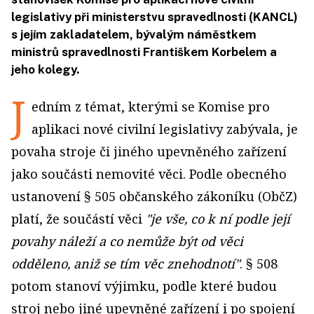
legislativy při ministerstvu spravedlnosti (KANCL)
s jejím zakladatelem, bývalým náměstkem
ministrů spravedlnosti Františkem Korbelem a
jeho kolegy.
J
edním z témat, kterými se Komise pro
aplikaci nové civilní legislativy zabývala, je
povaha stroje či jiného upevněného zařízení
jako součásti nemovité věci. Podle obecného
ustanovení § 505 občanského zákoníku (ObčZ)
platí, že součástí věci
"je vše, co k ní podle její
povahy náleží a co nemůže být od věci
odděleno, aniž se tím věc znehodnotí"
. § 508
potom stanoví výjimku, podle které budou
stroj nebo jiné upevněné zařízení i po spojení