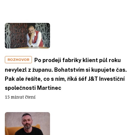
Po prodeji fabriky klient půl roku
ROZHOVOR
nevylezl z županu. Bohatstvím si kupujete čas.
Pak ale řešíte, co s ním, říká šéf J&T Investiční
společnosti Martinec
15 minut čtení