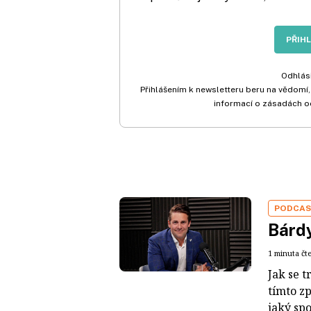
PŘIH
Odhlási
Přihlášením k newsletteru beru na vědomí,
informací o zásadách o
PODCA
Bárdy
1 minuta čt
Jak se t
tímto z
jaký sp