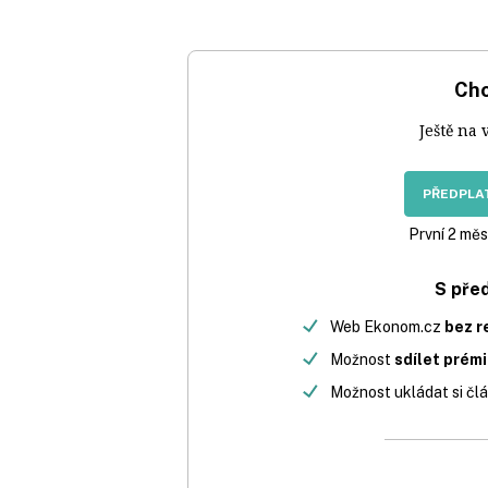
Chc
Ještě na 
PŘEDPLAT
První 2 měs
S pře
Web Ekonom.cz
bez r
Možnost
sdílet prém
Možnost ukládat si člá