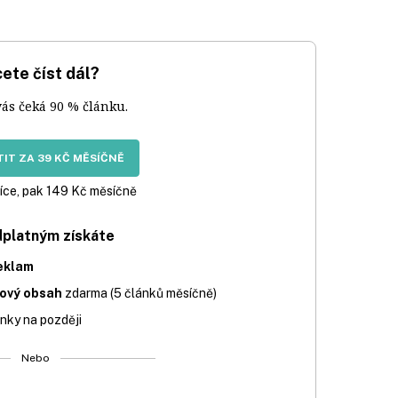
ete číst dál?
vás čeká 90 % článku.
IT ZA 39 KČ MĚSÍČNĚ
íce, pak 149 Kč měsíčně
dplatným získáte
eklam
iový obsah
zdarma (5 článků měsíčně)
nky na později
Nebo