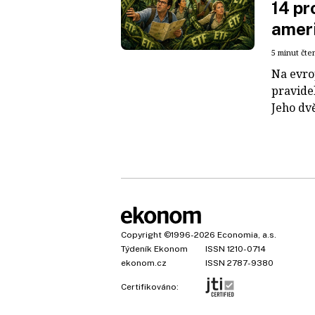
14 pr
ameri
5 minut čte
Na evro
pravide
Jeho dvě
Copyright
©1996-2026
Economia, a.s.
Týdeník Ekonom
ISSN 1210-0714
ekonom.cz
ISSN 2787-9380
Certifikováno: