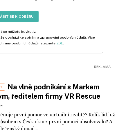
LÁSIT SE K ODBĚRU
t se můžete kdykoliv.
 že dochází ke sbírání a zpracování osobních údajů. Více
chrany osobních údajů naleznete
ZDE
.
Na vlně podnikání s Markem
ST
m, ředitelem firmy VR Rescue
ení
rénuje první pomoc ve virtuální realitě? Kolik lidí už
působem v Česku kurz první pomoci absolvovalo? A
olečenský dopad...