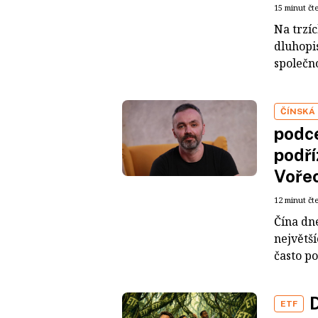
15 minut čt
Na trzí
dluhopis
společno
ČÍNSKÁ
podce
podří
Voře
12 minut čt
Čína dn
největš
často po
D
ETF