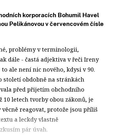
chodních korporacích Bohumil Havel
enou Pelikánovou v červencovém čísle
lné, problémy v terminologii,
k dále - častá adjektiva v řeči Ireny
to ale není nic nového, kdysi v 90.
 století obdobně na stránkách
vala před přijetím obchodního
ž 10 letech tvorby obou zákonů, je
 věcně reagovat, protože jsou příliš
textu a leckdy vlastně
 zkusím pár úvah.