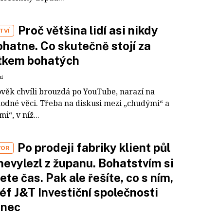
Proč většina lidí asi nikdy
TVÍ
hatne. Co skutečně stojí za
tkem bohatých
ní
ověk chvíli brouzdá po YouTube, narazí na
odné věci. Třeba na diskusi mezi „chudými“ a
i“, v níž...
Po prodeji fabriky klient půl
VOR
nevylezl z županu. Bohatstvím si
ete čas. Pak ale řešíte, co s ním,
šéf J&T Investiční společnosti
inec