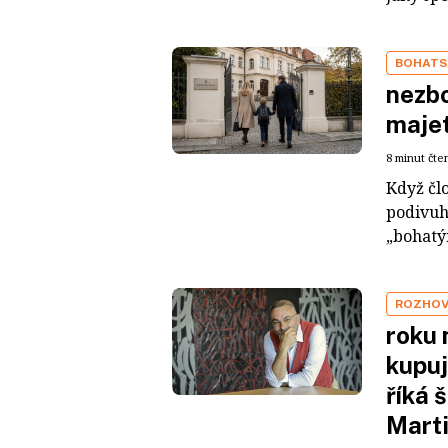
BOHATS
nezbo
maje
8 minut čte
Když čl
podivuh
„bohatým
ROZHO
roku 
kupuj
říká 
Mart