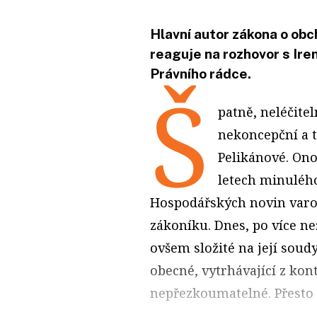
Hlavní autor zákona o ob
reaguje na rozhovor s Ir
Právního rádce.
Š
patně, neléčite
nekoncepční a ta
Pelikánové. Ono 
letech minulého
Hospodářských novin varo
zákoníku. Dnes, po více ne
ovšem složité na její soudy
obecné, vytrhávající z kon
nepřezkoumatelné. Přesto