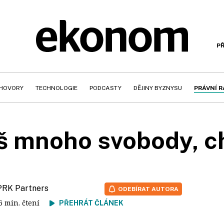
PŘ
HOVORY
TECHNOLOGIE
PODCASTY
DĚJINY BYZNYSU
PRÁVNÍ 
iš mnoho svobody, 
 PRK Partners
ODEBÍRAT AUTORA
 6 min. čtení
PŘEHRÁT ČLÁNEK