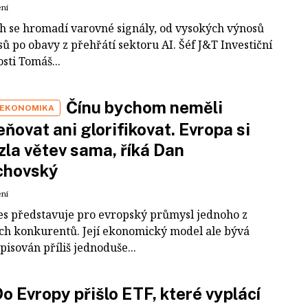
ení
ch se hromadí varovné signály, od vysokých výnosů
ů po obavy z přehřátí sektoru AI. Šéf J&T Investiční
sti Tomáš...
Čínu bychom neměli
 EKONOMIKA
ňovat ani glorifikovat. Evropa si
zla větev sama, říká Dan
chovský
ení
es představuje pro evropský průmysl jednoho z
ích konkurentů. Její ekonomický model ale bývá
pisován příliš jednoduše...
o Evropy přišlo ETF, které vyplácí