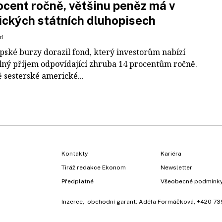
ocent ročně, většinu peněz má v
ckých státních dluhopisech
ní
pské burzy dorazil fond, který investorům nabízí
lný příjem odpovídající zhruba 14 procentům ročně.
 sesterské americké...
Kontakty
Kariéra
Tiráž redakce Ekonom
Newsletter
Předplatné
Všeobecné podmínk
Inzerce
, obchodní garant:
Adéla Formáčková
,
+420 73