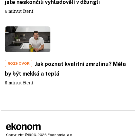
jste neskončili vyhladovělí v džungli
6 minut čtení
Jak poznat kvalitní zmrzlinu? Měla
ROZHOVOR
by být měkká a teplá
8 minut čtení
Copyright
©1996-2026
Economia, a.s.