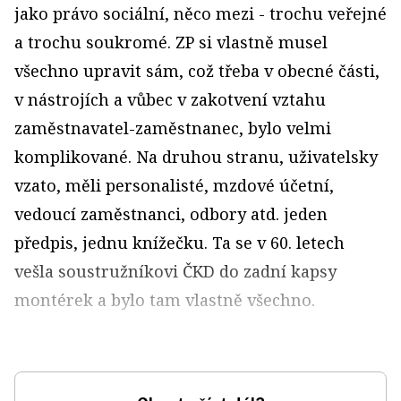
jako právo sociální, něco mezi - trochu veřejné
a trochu soukromé. ZP si vlastně musel
všechno upravit sám, což třeba v obecné části,
v nástrojích a vůbec v zakotvení vztahu
zaměstnavatel-zaměstnanec, bylo velmi
komplikované. Na druhou stranu, uživatelsky
vzato, měli personalisté, mzdové účetní,
vedoucí zaměstnanci, odbory atd. jeden
předpis, jednu knížečku. Ta se v 60. letech
vešla soustružníkovi ČKD do zadní kapsy
montérek a bylo tam vlastně všechno.