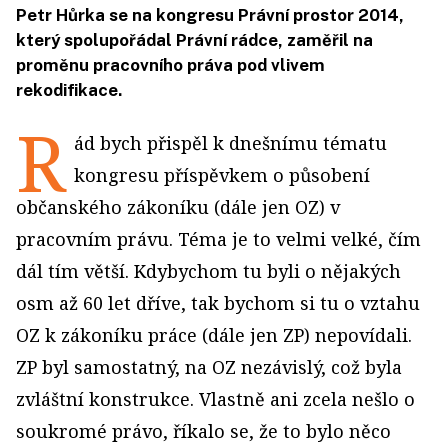
Petr Hůrka se na kongresu Právní prostor 2014,
který spolupořádal Právní rádce, zaměřil na
proměnu pracovního práva pod vlivem
rekodifikace.
R
ád bych přispěl k dnešnímu tématu
kongresu příspěvkem o působení
občanského zákoníku (dále jen OZ) v
pracovním právu. Téma je to velmi velké, čím
dál tím větší. Kdybychom tu byli o nějakých
osm až 60 let dříve, tak bychom si tu o vztahu
OZ k zákoníku práce (dále jen ZP) nepovídali.
ZP byl samostatný, na OZ nezávislý, což byla
zvláštní konstrukce. Vlastně ani zcela nešlo o
soukromé právo, říkalo se, že to bylo něco