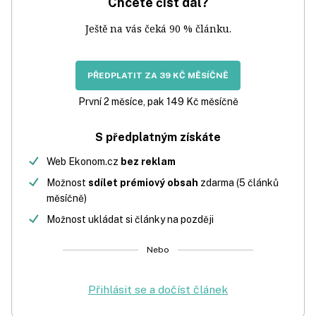
Chcete číst dál?
Ještě na vás čeká 90 % článku.
PŘEDPLATIT ZA 39 KČ MĚSÍČNĚ
První 2 měsíce, pak 149 Kč měsíčně
S předplatným získáte
Web Ekonom.cz
bez reklam
Možnost
sdílet prémiový obsah
zdarma (5 článků
měsíčně)
Možnost ukládat si články na později
Nebo
Přihlásit se a dočíst článek