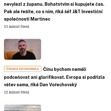
nevylezl z županu. Bohatstvím si kupujete čas.
Pak ale řešíte, co s ním, říká šéf J&T Investiční
společnosti Martinec
15 minut čtení
Čínu bychom neměli
ČÍNSKÁ EKONOMIKA
podceňovat ani glorifikovat. Evropa si podřízla
větev sama, říká Dan Vořechovský
12 minut čtení