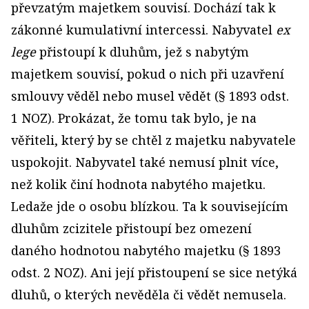
převzatým majetkem souvisí. Dochází tak k
zákonné kumulativní intercessi. Nabyvatel
ex
lege
přistoupí k dluhům, jež s nabytým
majetkem souvisí, pokud o nich při uzavření
smlouvy věděl nebo musel vědět (§ 1893 odst.
1 NOZ). Prokázat, že tomu tak bylo, je na
věřiteli, který by se chtěl z majetku nabyvatele
uspokojit. Nabyvatel také nemusí plnit více,
než kolik činí hodnota nabytého majetku.
Ledaže jde o osobu blízkou. Ta k souvisejícím
dluhům zcizitele přistoupí bez omezení
daného hodnotou nabytého majetku (§ 1893
odst. 2 NOZ). Ani její přistoupení se sice netýká
dluhů, o kterých nevěděla či vědět nemusela.