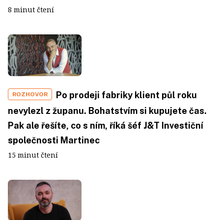
8 minut čtení
Po prodeji fabriky klient půl roku
ROZHOVOR
nevylezl z županu. Bohatstvím si kupujete čas.
Pak ale řešíte, co s ním, říká šéf J&T Investiční
společnosti Martinec
15 minut čtení