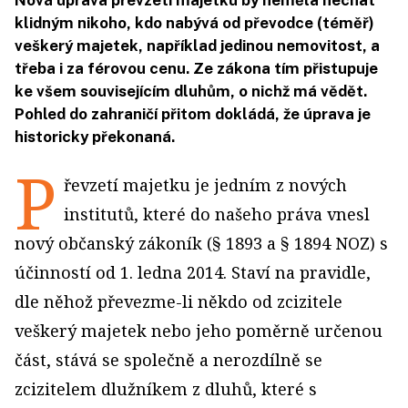
Nová úprava převzetí majetku by neměla nechat
klidným nikoho, kdo nabývá od převodce (téměř)
veškerý majetek, například jedinou nemovitost, a
třeba i za férovou cenu. Ze zákona tím přistupuje
ke všem souvisejícím dluhům, o nichž má vědět.
Pohled do zahraničí přitom dokládá, že úprava je
historicky překonaná.
P
řevzetí majetku je jedním z nových
institutů, které do našeho práva vnesl
nový občanský zákoník (§ 1893 a § 1894 NOZ) s
účinností od 1. ledna 2014. Staví na pravidle,
dle něhož převezme-li někdo od zcizitele
veškerý majetek nebo jeho poměrně určenou
část, stává se společně a nerozdílně se
zcizitelem dlužníkem z dluhů, které s