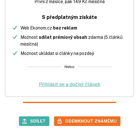
První 2 měsíce, pak 149 Kč měsíčně
S předplatným získáte
Web Ekonom.cz
bez reklam
Možnost
sdílet prémiový obsah
zdarma (5 článků
měsíčně)
Možnost ukládat si články na později
Nebo
Přihlásit se a dočíst článek
SDÍLET
ODEMKNOUT ZNÁMÉMU