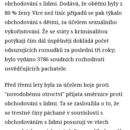
obchodování s lidmi. Dodává, že oběťmi byly z
80 % ženy. Více než tisíc případů se pak týkalo
obchodování s dětmi, za účelem sexuálního
vykořisťování. Že se státy s kriminalitou
potýkají čím dál úspěšněji dokládá počet
odsuzujících rozsudků za poslední tři roky;
bylo vydáno 3786 soudních rozhodnutí
usvědčujících pachatele.
Před třemi lety byla za účelem boje proti
"novodobému otroctví" přijata směrnice proti
obchodování s lidmi. Ta se zasloužila o to, že
se trestné činy páchané v souvislosti s
obchodováním s lidmi posuzují ve všech