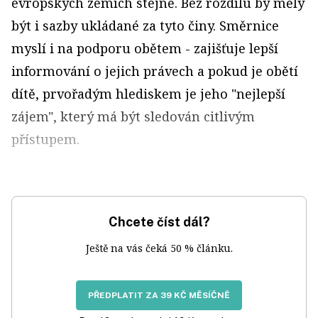
evropských zemích stejně. Bez rozdílu by měly
být i sazby ukládané za tyto činy. Směrnice
myslí i na podporu obětem - zajišťuje lepší
informování o jejich právech a pokud je obětí
dítě, prvořadým hlediskem je jeho "nejlepší
zájem", který má být sledován citlivým
přístupem.
Chcete číst dál?
Ještě na vás čeká 50 % článku.
PŘEDPLATIT ZA 39 KČ MĚSÍČNĚ