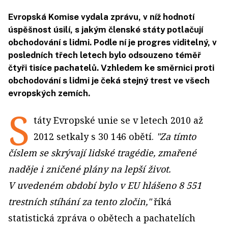
Evropská Komise vydala zprávu, v níž hodnotí
úspěšnost úsilí, s jakým členské státy potlačují
obchodování s lidmi. Podle ní je progres viditelný, v
posledních třech letech bylo odsouzeno téměř
čtyři tisíce pachatelů. Vzhledem ke směrnici proti
obchodování s lidmi je čeká stejný trest ve všech
evropských zemích.
S
táty Evropské unie se v letech 2010 až
2012 setkaly s 30 146 obětí.
"Za tímto
číslem se skrývají lidské tragédie, zmařené
naděje i zničené plány na lepší život.
V uvedeném období bylo v EU hlášeno 8 551
trestních stíhání za tento zločin,"
říká
statistická zpráva o obětech a pachatelích