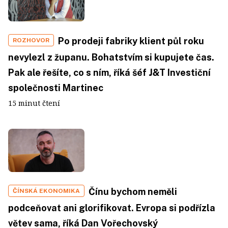
Po prodeji fabriky klient půl roku
ROZHOVOR
nevylezl z županu. Bohatstvím si kupujete čas.
Pak ale řešíte, co s ním, říká šéf J&T Investiční
společnosti Martinec
15 minut čtení
Čínu bychom neměli
ČÍNSKÁ EKONOMIKA
podceňovat ani glorifikovat. Evropa si podřízla
větev sama, říká Dan Vořechovský