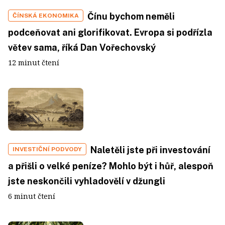
Čínu bychom neměli
ČÍNSKÁ EKONOMIKA
podceňovat ani glorifikovat. Evropa si podřízla
větev sama, říká Dan Vořechovský
12 minut čtení
Naletěli jste při investování
INVESTIČNÍ PODVODY
a přišli o velké peníze? Mohlo být i hůř, alespoň
jste neskončili vyhladovělí v džungli
6 minut čtení