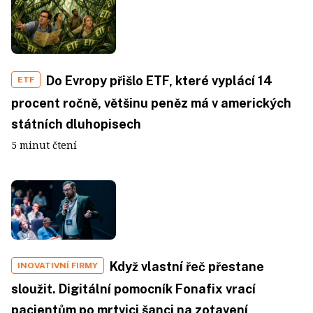
Do Evropy přišlo ETF, které vyplácí 14
ETF
procent ročně, většinu peněz má v amerických
státních dluhopisech
5 minut čtení
Když vlastní řeč přestane
INOVATIVNÍ FIRMY
sloužit. Digitální pomocník Fonafix vrací
pacientům po mrtvici šanci na zotavení