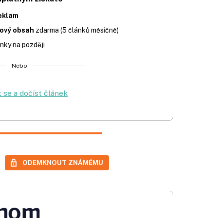
eklam
iový obsah
zdarma (5 článků měsíčně)
nky na později
Nebo
t se a dočíst článek
ODEMKNOUT ZNÁMÉMU