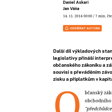
Daniel Askari
Jan Váňa
14. 11. 2014
00:00
/ 7 min. 
ODEBÍRAT AUTORA
Další díl výkladových stan
legislativy přináší interp
občanského zákoníku a zá
souvisí s převáděním závo
zisku a příplatkům v kapi
O
bčanský zák
obchodního 
"předchůdc