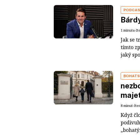
PODCA
Bárdy
1 minuta čt
Jak se t
tímto z
jaký sp
BOHATS
nezbo
maje
8 minut čte
Když čl
podivuh
„bohatým