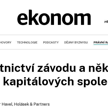
PŘ
HOVORY
TECHNOLOGIE
PODCASTY
DĚJINY BYZNYSU
PRÁVNÍ 
tnictví závodu a ně
 kapitálových spole
r Havel, Holásek & Partners