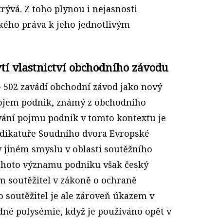
rývá. Z toho plynou i nejasnosti
kého práva k jeho jednotlivým
ytí vlastnictví obchodního závodu
 502 zavádí obchodní závod jako nový
pojem podnik, známý z obchodního
vání pojmu podnik v tomto kontextu je
udikatuře Soudního dvora Evropské
v jiném smyslu v oblasti soutěžního
ohoto významu podniku však český
 soutěžitel v zákoně o ochraně
 soutěžitel je ale zároveň úkazem v
né polysémie, když je používáno opět v