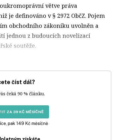
soukromoprávní větve práva
niž je definováno v § 2972 ObčZ. Pojem
ením obchodního zákoníku uvolněn a
žití jednou z budoucích novelizací
řské soutěže.
ete číst dál?
vás čeká 90 % článku.
IT ZA 39 KČ MĚSÍČNĚ
íce, pak 149 Kč měsíčně
dplatným získáte