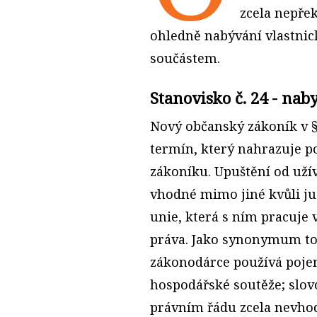
zcela nepřek
ohledně nabývání vlastnic
součástem.
Stanovisko č. 24 - nab
Nový občanský zákoník v §
termín, který nahrazuje 
zákoníku. Upuštění od uží
vhodné mimo jiné kvůli j
unie, která s ním pracuje 
práva. Jako synonymum t
zákonodárce používá pojem
hospodářské soutěže; slovo
právním řádu zcela nevhod