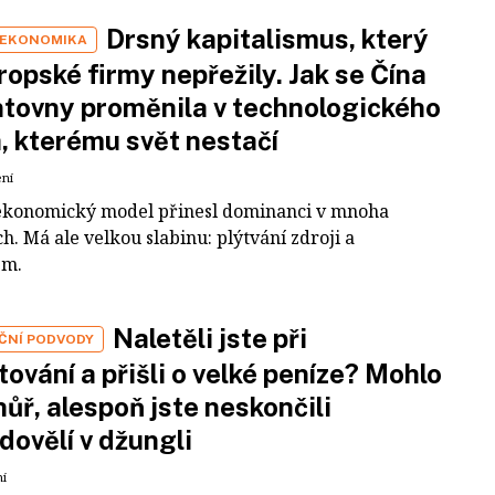
Drsný kapitalismus, který
 EKONOMIKA
ropské firmy nepřežily. Jak se Čína
tovny proměnila v technologického
a, kterému svět nestačí
ení
ekonomický model přinesl dominanci v mnoha
h. Má ale velkou slabinu: plýtvání zdroji a
em.
Naletěli jste při
IČNÍ PODVODY
tování a přišli o velké peníze? Mohlo
 hůř, alespoň jste neskončili
dovělí v džungli
ní