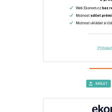
Web Ekonom.cz
bez r
Možnost
sdílet prém
Možnost ukládat si člá
Přihlási
SDÍLET