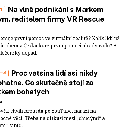
Na vlně podnikání s Markem
ST
m, ředitelem firmy VR Rescue
ení
rénuje první pomoc ve virtuální realitě? Kolik lidí už
působem v Česku kurz první pomoci absolvovalo? A
olečenský dopad...
Proč většina lidí asi nikdy
TVÍ
hatne. Co skutečně stojí za
tkem bohatých
ní
ověk chvíli brouzdá po YouTube, narazí na
odné věci. Třeba na diskusi mezi „chudými“ a
i“, v níž...