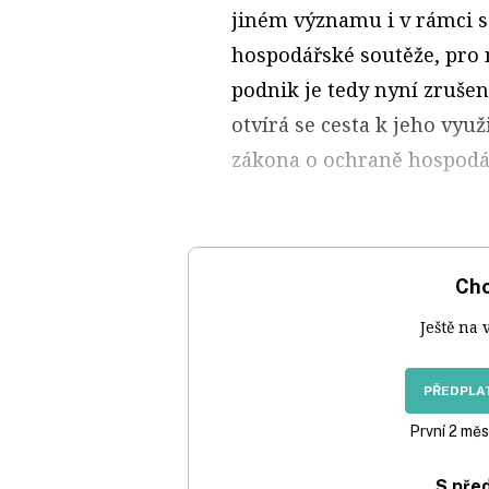
jiném významu i v rámci 
hospodářské soutěže, pro 
podnik je tedy nyní zruš
otvírá se cesta k jeho vyu
zákona o ochraně hospodá
Chc
Ještě na 
PŘEDPLAT
První 2 měs
S pře