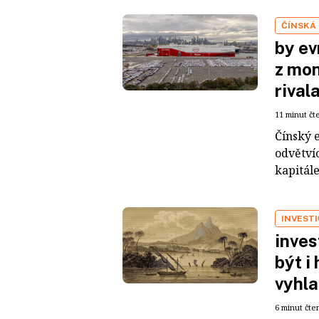
ČÍNSKÁ
by ev
z mon
rival
11 minut čt
Čínský 
odvětvíc
kapitál
INVEST
inves
být i
vyhla
6 minut čte