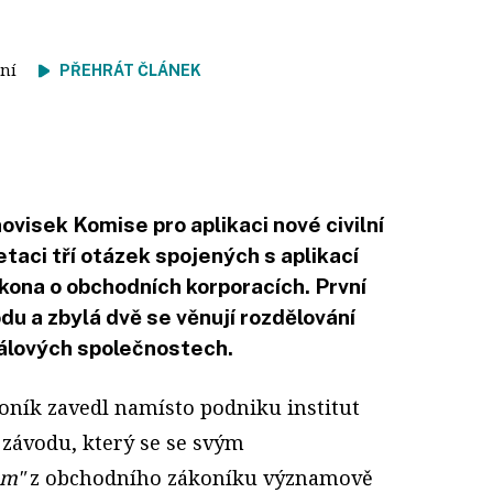
čtení
PŘEHRÁT ČLÁNEK
ovisek Komise pro aplikaci nové civilní
retaci tří otázek spojených s aplikací
kona o obchodních korporacích. První
du a zbylá dvě se věnují rozdělování
tálových společnostech.
oník zavedl namísto podniku institut
závodu, který se se svým
em"
z obchodního zákoníku významově