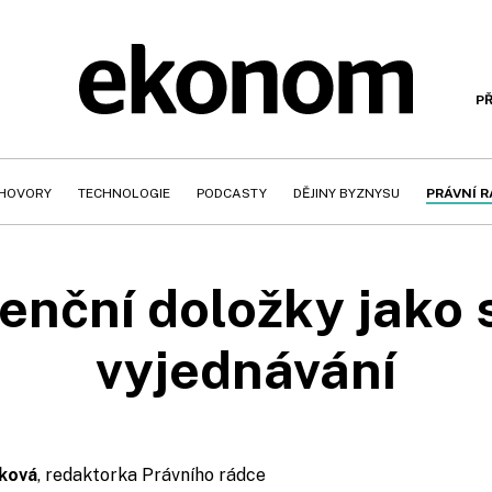
PŘ
HOVORY
TECHNOLOGIE
PODCASTY
DĚJINY BYZNYSU
PRÁVNÍ 
enční doložky jako 
vyjednávání
ková
, redaktorka Právního rádce