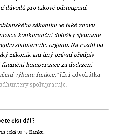
ní důvodů pro takové odstoupení.
 občanského zákoníku se také znovu
enzace konkurenční doložky sjednané
ejího statutárního orgánu. Na rozdíl od
ský zákoník ani jiný právní předpis
i finanční kompenzace za dodržení
čení výkonu funkce,"
říká advokátka
eadhuntery spolupracuje.
ete číst dál?
vás čeká 80 % článku.