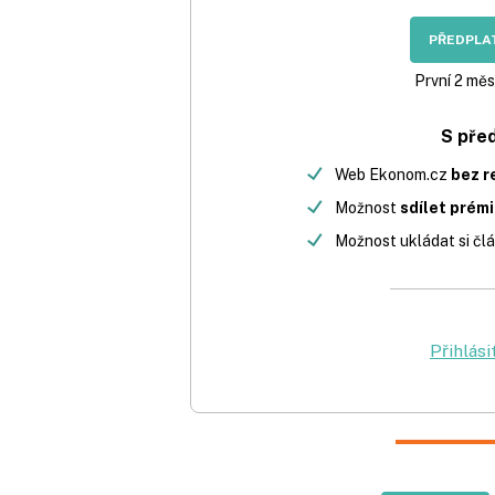
PŘEDPLAT
První 2 měs
S pře
Web Ekonom.cz
bez r
Možnost
sdílet prém
Možnost ukládat si člá
Přihlási