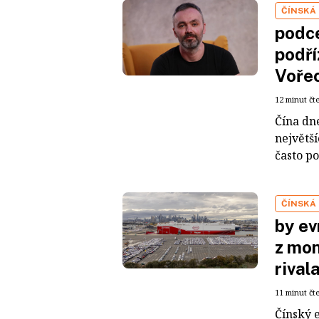
ČÍNSKÁ
podce
podří
Voře
12 minut čt
Čína dn
největš
často po
ČÍNSKÁ
by ev
z mon
rival
11 minut čt
Čínský 