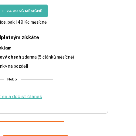
IT ZA 39 KČ MĚSÍČNĚ
íce, pak 149 Kč měsíčně
dplatným získáte
eklam
iový obsah
zdarma (5 článků měsíčně)
nky na později
Nebo
t se a dočíst článek