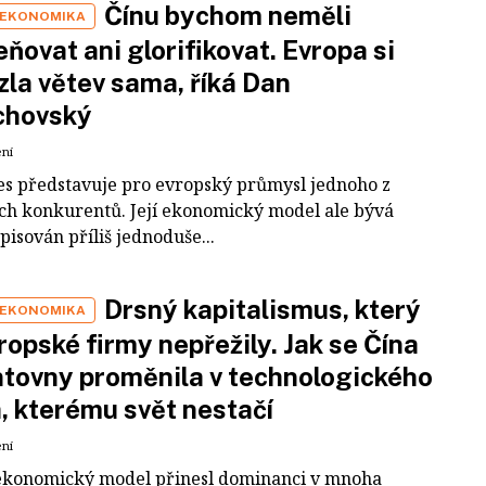
Čínu bychom neměli
 EKONOMIKA
ňovat ani glorifikovat. Evropa si
zla větev sama, říká Dan
chovský
ení
es představuje pro evropský průmysl jednoho z
ích konkurentů. Její ekonomický model ale bývá
pisován příliš jednoduše...
Drsný kapitalismus, který
 EKONOMIKA
ropské firmy nepřežily. Jak se Čína
tovny proměnila v technologického
a, kterému svět nestačí
ení
ekonomický model přinesl dominanci v mnoha