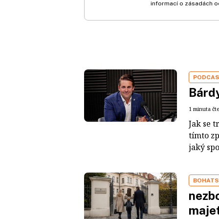
informací o zásadách o
PODCA
Bárdy
1 minuta čt
Jak se t
tímto z
jaký sp
BOHATS
nezbo
maje