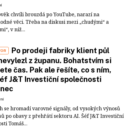
ní
ověk chvíli brouzdá po YouTube, narazí na
odné věci. Třeba na diskusi mezi „chudými“ a
i“, v níž...
Po prodeji fabriky klient půl
VOR
nevylezl z županu. Bohatstvím si
ete čas. Pak ale řešíte, co s ním,
šéf J&T Investiční společnosti
inec
ení
ch se hromadí varovné signály, od vysokých výnosů
ů po obavy z přehřátí sektoru AI. Šéf J&T Investiční
sti Tomáš...