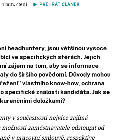
/ 4 min. čtení
PŘEHRÁT ČLÁNEK
eni headhuntery, jsou většinou vysoce
bící ve specifických sférách. Jejich
ní zájem na tom, aby se informace
taly do širšího povědomí. Důvody mohou
střežení" vlastního know-how, ochrana
 specifické znalosti kandidáta. Jak se
nkurenčními doložkami?
enty v současnosti nejvíce zajímá
se možnosti zaměstnavatele odstoupit od
ané v pracovní smlouvě, respektive