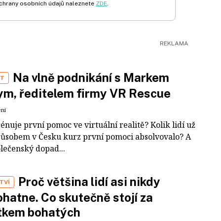
chrany osobních údajů naleznete
ZDE
.
Na vlně podnikání s Markem
ST
m, ředitelem firmy VR Rescue
ení
rénuje první pomoc ve virtuální realitě? Kolik lidí už
působem v Česku kurz první pomoci absolvovalo? A
olečenský dopad...
Proč většina lidí asi nikdy
TVÍ
hatne. Co skutečně stojí za
tkem bohatých