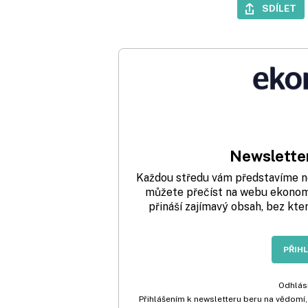
SDÍLET
Newsletter
Každou středu vám představíme nej
můžete přečíst na webu ekonom.
přináší zajímavý obsah, bez kte
PŘIH
Odhlási
Přihlášením k newsletteru beru na vědomí,