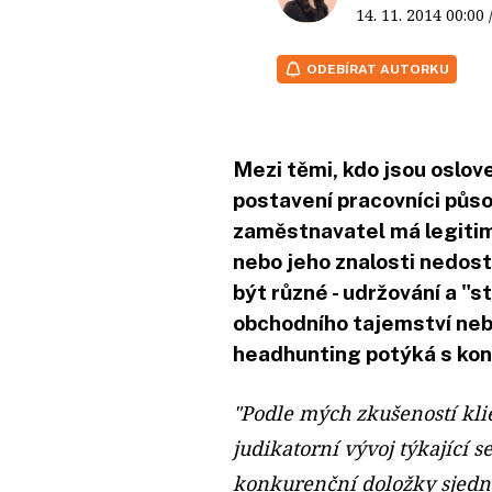
14. 11. 2014
00:00
ODEBÍRAT AUTORKU
Mezi těmi, kdo jsou oslov
postavení pracovníci půso
zaměstnavatel má legitim
nebo jeho znalosti nedos
být různé - udržování a "
obchodního tajemství nebo
headhunting potýká s ko
"Podle mých zkušeností kli
judikatorní vývoj týkající 
konkurenční doložky sjedn