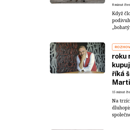
8 minut čte
Když čl
podivuh
„bohatým
ROZHO
roku 
kupuj
říká 
Mart
15 minut čt
Na trzí
dluhopis
společno