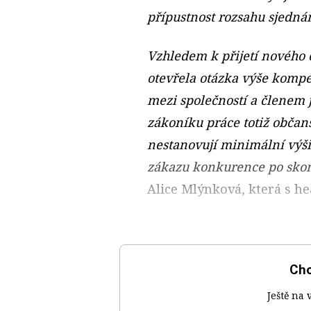
přípustnost rozsahu sjedná
Vzhledem k přijetí nového
otevřela otázka výše komp
mezi společností a členem j
zákoníku práce totiž občan
nestanovují minimální výš
zákazu konkurence po skon
Alice Mlýnková, která s h
Chc
Ještě na 