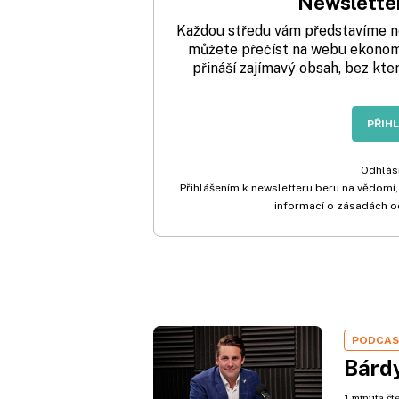
Newsletter
Každou středu vám představíme nej
můžete přečíst na webu ekonom.
přináší zajímavý obsah, bez kte
PŘIH
Odhlási
Přihlášením k newsletteru beru na vědomí,
informací o zásadách o
PODCA
Bárdy
1 minuta čt