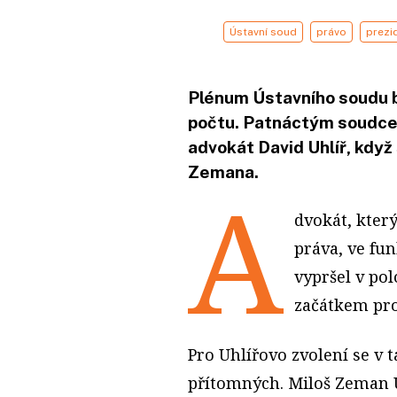
Ústavní soud
právo
prezi
Plénum Ústavního soudu b
počtu. Patnáctým soudcem
advokát David Uhlíř, když 
Zemana.
A
dvokát, kter
práva, ve fun
vypršel v pol
začátkem pro
Pro Uhlířovo zvolení se v t
přítomných. Miloš Zeman U