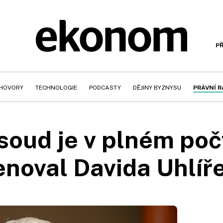
PŘ
HOVORY
TECHNOLOGIE
PODCASTY
DĚJINY BYZNYSU
PRÁVNÍ 
soud je v plném poč
noval Davida Uhlíře