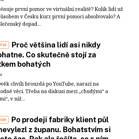
rénuje první pomoc ve virtuální realitě? Kolik lidí už
působem v Česku kurz první pomoci absolvovalo? A
olečenský dopad...
Proč většina lidí asi nikdy
TVÍ
hatne. Co skutečně stojí za
tkem bohatých
ní
ověk chvíli brouzdá po YouTube, narazí na
odné věci. Třeba na diskusi mezi „chudými“ a
i“, v níž...
Po prodeji fabriky klient půl
VOR
nevylezl z županu. Bohatstvím si
ete čas. Pak ale řešíte, co s ním,