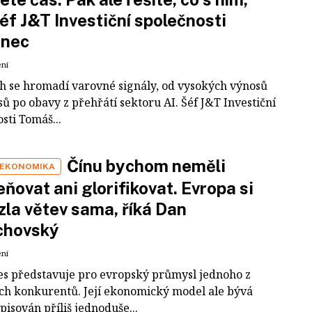
šéf J&T Investiční společnosti
inec
ení
ch se hromadí varovné signály, od vysokých výnosů
ů po obavy z přehřátí sektoru AI. Šéf J&T Investiční
sti Tomáš...
Čínu bychom neměli
 EKONOMIKA
ňovat ani glorifikovat. Evropa si
zla větev sama, říká Dan
chovský
ení
es představuje pro evropský průmysl jednoho z
ích konkurentů. Její ekonomický model ale bývá
pisován příliš jednoduše...