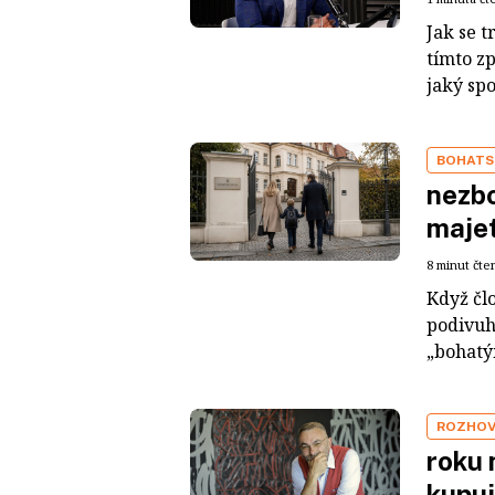
Jak se t
tímto z
jaký sp
BOHATS
nezbo
maje
8 minut čte
Když čl
podivuh
„bohatým
ROZHO
roku 
kupuj