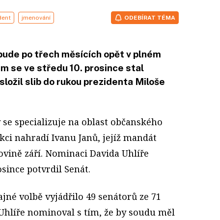
dent
jmenování
ODEBÍRAT TÉMA
ude po třech měsících opět v plném
 se ve středu 10. prosince stal
složil slib do rukou prezidenta Miloše
ý se specializuje na oblast občanského
kci nahradí Ivanu Janů, jejíž mandát
ovině září. Nominaci Davida Uhlíře
since potvrdil Senát.
ajné volbě vyjádřilo 49 senátorů ze 71
hlíře nominoval s tím, že by soudu měl