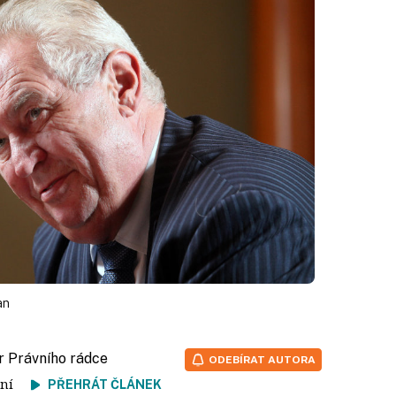
an
or Právního rádce
ODEBÍRAT AUTORA
čtení
PŘEHRÁT ČLÁNEK