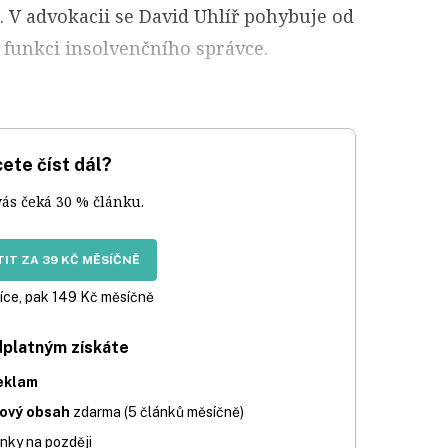
e. V advokacii se David Uhlíř pohybuje od
 funkci insolvenčního správce.
ete číst dál?
vás čeká 30 % článku.
IT ZA 39 KČ MĚSÍČNĚ
íce, pak 149 Kč měsíčně
dplatným získáte
eklam
iový obsah
zdarma (5 článků měsíčně)
nky na později