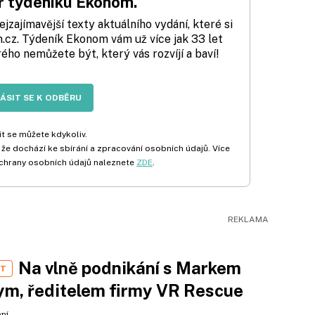
 týdeníku Ekonom.
zajímavější texty aktuálního vydání, které si
cz. Týdeník Ekonom vám už více jak 33 let
rého nemůžete být, který vás rozvíjí a baví!
LÁSIT SE K ODBĚRU
t se můžete kdykoliv.
 že dochází ke sbírání a zpracování osobních údajů. Více
chrany osobních údajů naleznete
ZDE
.
Na vlně podnikání s Markem
ST
m, ředitelem firmy VR Rescue
ení