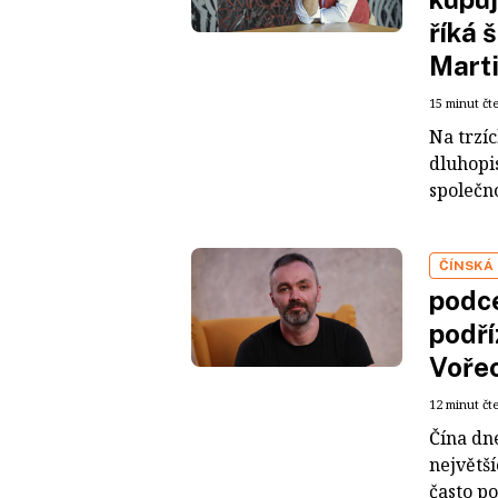
říká 
Mart
15 minut čt
Na trzí
dluhopis
společno
ČÍNSKÁ
podce
podří
Voře
12 minut čt
Čína dn
největš
často po