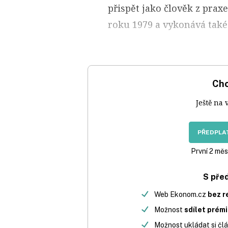
přispět jako člověk z prax
roku 1979 a vykonává také
Chc
Ještě na 
PŘEDPLAT
První 2 měs
S pře
Web Ekonom.cz
bez r
Možnost
sdílet prém
Možnost ukládat si člá